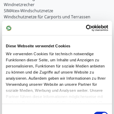
Windnetzrecher
SIMAtex-Windschutznetze
Windschutznetze für Carports und Terrassen
Hof- und Stall
Schiebetor über Eck selber bauen
Planenhauben für Unterstände
Diese Webseite verwendet Cookies
Hofbedarf
Wir verwenden Cookies für technisch notwendige
Schiebetorsets
Funktionen dieser Seite, um Inhalte und Anzeigen zu
Winter und Landwirtschaft
personalisieren, Funktionen für soziale Medien anbieten
Windschutz Schiebetor
zu können und die Zugriffe auf unsere Website zu
Windschutznetz für Pferdestall
analysieren. Außerdem geben wir Informationen zu Ihrer
FAQ Schiebetorbau
Verwendung unserer Website an unsere Partner für
Schiebetor selbst bauen
soziale Medien, Werbung und Analysen weiter. Unsere
Schiebetorrollen
Partner führen diese Informationen möglicherweise mit
Schiebebühne
weiteren Daten zusammen, die Sie ihnen bereitgestellt
Laufschiene und Rollapparate Typ 10
haben oder die sie im Rahmen Ihrer Nutzung der Dienste
Laufschiene und Rollapparate Typ 30
Einwilligungsauswahl