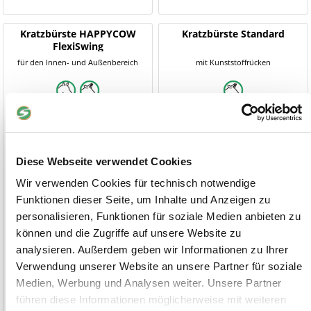
Kratzbürste HAPPYCOW
Kratzbürste Standard
FlexiSwing
für den Innen- und Außenbereich
mit Kunststoffrücken
Diese Webseite verwendet Cookies
Wir verwenden Cookies für technisch notwendige
Funktionen dieser Seite, um Inhalte und Anzeigen zu
personalisieren, Funktionen für soziale Medien anbieten zu
können und die Zugriffe auf unsere Website zu
analysieren. Außerdem geben wir Informationen zu Ihrer
569,00 €
86,90 €
Verwendung unserer Website an unsere Partner für soziale
Medien, Werbung und Analysen weiter. Unsere Partner
1-2 Werktage
1-2 Werktage
führen diese Informationen möglicherweise mit weiteren