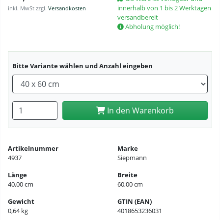
innerhalb von 1 bis 2 Werktagen
inkl. MwSt zzgl.
Versandkosten
versandbereit
Abholung möglich!
Bitte Variante wählen und Anzahl eingeben
Anzahl eingeben
In den Warenkorb
Artikelnummer
Marke
4937
Siepmann
Länge
Breite
40,00 cm
60,00 cm
Gewicht
GTIN (EAN)
0,64 kg
4018653236031