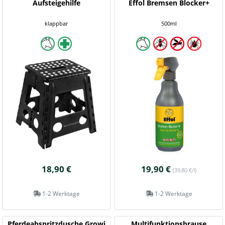
Aufsteigehilfe
Effol Bremsen Blocker+
klappbar
500ml
18,90 €
19,90 €
(39,80 €/l)
1-2 Werktage
1-2 Werktage
Pferdeabspritzdusche Growi
Multifunktionsbrause