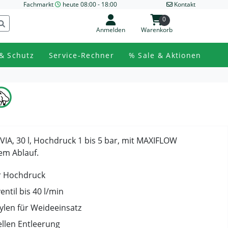
Fachmarkt
heute 08:00 - 18:00
Kontakt
0
Anmelden
Warenkorb
& Schutz
Service-Rechner
% Sale & Aktionen
A, 30 l, Hochdruck 1 bis 5 bar, mit MAXIFLOW
em Ablauf.
ür Hochdruck
il bis 40 l/min
ylen für Weideeinsatz
llen Entleerung