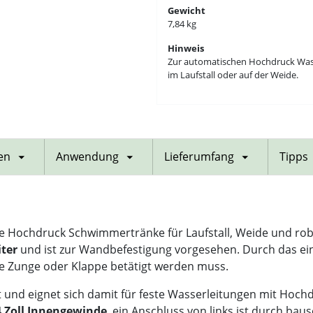
Gewicht
7,84 kg
Hinweis
Zur automatischen Hochdruck Wasse
im Laufstall oder auf der Weide.
en
Anwendung
Lieferumfang
Tipps
e Hochdruck Schwimmertränke für Laufstall, Weide und robu
iter
und ist zur Wandbefestigung vorgesehen. Durch das e
ne Zunge oder Klappe betätigt werden muss.
 und eignet sich damit für feste Wasserleitungen mit Hoch
4 Zoll Innengewinde
, ein Anschluss von links ist durch ba