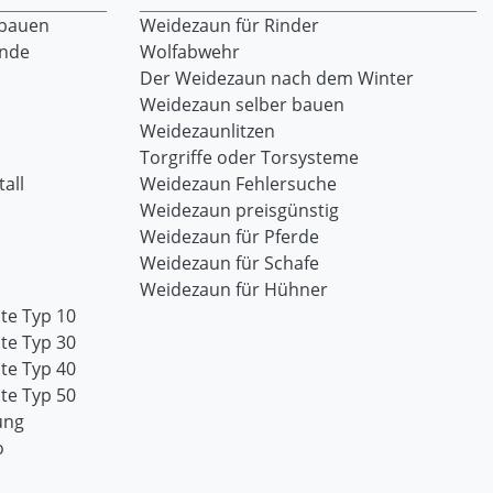
 bauen
Weidezaun für Rinder
ände
Wolfabwehr
Der Weidezaun nach dem Winter
Weidezaun selber bauen
Weidezaunlitzen
Torgriffe oder Torsysteme
all
Weidezaun Fehlersuche
Weidezaun preisgünstig
Weidezaun für Pferde
Weidezaun für Schafe
Weidezaun für Hühner
te Typ 10
te Typ 30
te Typ 40
te Typ 50
ung
o