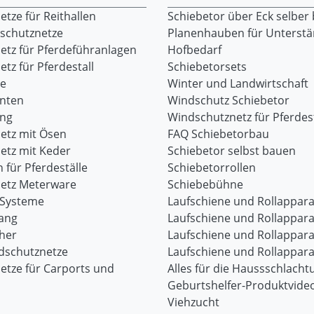
tze für Reithallen
Schiebetor über Eck selber
dschutznetze
Planenhauben für Unterst
etz für Pferdeführanlagen
Hofbedarf
tz für Pferdestall
Schiebetorsets
re
Winter und Landwirtschaft
onten
Windschutz Schiebetor
ang
Windschutznetz für Pferdest
etz mit Ösen
FAQ Schiebetorbau
etz mit Keder
Schiebetor selbst bauen
 für Pferdeställe
Schiebetorrollen
etz Meterware
Schiebebühne
-Systeme
Laufschiene und Rollappara
ang
Laufschiene und Rollappara
her
Laufschiene und Rollappara
dschutznetze
Laufschiene und Rollappara
etze für Carports und
Alles für die Haussschlacht
Geburtshelfer-Produktvide
Viehzucht