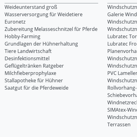
Weideunterstand groß
Windschutzne
Wasserversorgung für Weidetiere
Galerie Win
Euronetz
Windschutzn
Zubereitung Melasseschnitzel für Pferde
Windschutzne
Hobby-Farming
Lubratec To
Grundlagen der Hühnerhaltung
Lubratec Fr
Tiere Landwirtschaft
Planenvorh
Desinfektionsmittel
Windschutzn
Geflügeltränken Ratgeber
Windschutzn
Milchfieberprophylaxe
PVC Lamellen
Stallapotheke für Hühner
Windschutzn
Saatgut für die Pferdeweide
Rollvorhang
Schiebevorh
Windnetzrec
SIMAtex-Win
Windschutzn
Terrassen