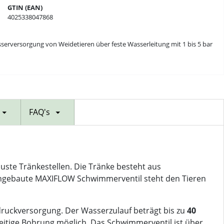
GTIN (EAN)
4025338047868
rversorgung von Weidetieren über feste Wasserleitung mit 1 bis 5 bar
FAQ's
ste Tränkestellen. Die Tränke besteht aus
ingebaute MAXIFLOW Schwimmerventil steht den Tieren
druckversorgung. Der Wasserzulauf beträgt bis zu
40
useitige Bohrung möglich. Das Schwimmerventil ist über