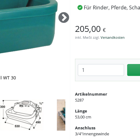
Für Rinder, Pferde, Sch
205,00
€
inkl. MwSt zzgl.
Versandkosten
Anzahl eingeben
ll WT 30
30 - Maßskizze
an der Wand mit Schutzbügel
icht mit Ringleitung
 Ansicht am Fass
- Ansicht Ablauf
Artikelnummer
5287
Länge
53,00 cm
Anschluss
3/4″Innengewinde