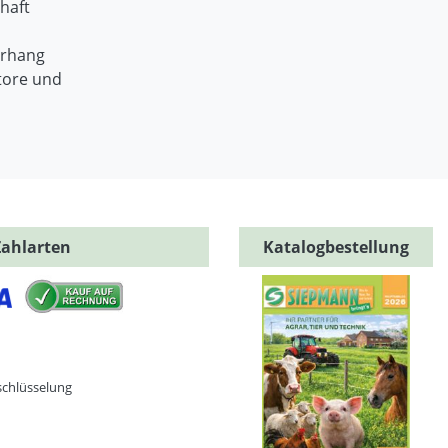
haft
orhang
tore und
Zahlarten
Katalogbestellung
schlüsselung