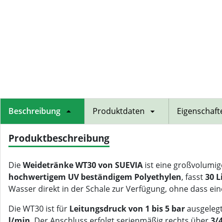
Beschreibung
Produktdaten
Eigenschaft
Produktbeschreibung
Die
Weidetränke WT30 von SUEVIA
ist eine großvolumig
hochwertigem UV beständigem Polyethylen
, fasst
30 L
Wasser direkt in der Schale zur Verfügung, ohne dass ei
Die WT30 ist für
Leitungsdruck von 1 bis 5 bar
ausgelegt
l/min
. Der Anschluss erfolgt serienmäßig rechts über
3/