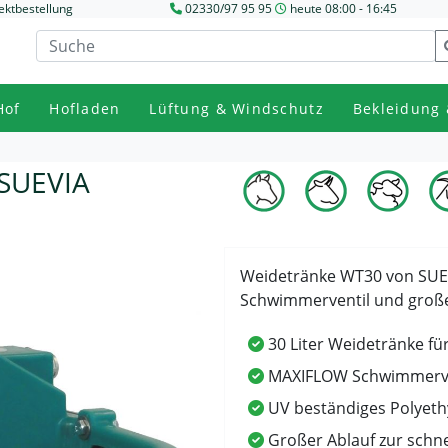
ektbestellung
02330/97 95 95
heute 08:00 - 16:45
Hof
Hofladen
Lüftung & Windschutz
Bekleidung 
SUEVIA
Weidetränke WT30 von SUEVI
Schwimmerventil und groß
30 Liter Weidetränke f
MAXIFLOW Schwimmervent
UV beständiges Polyeth
Großer Ablauf zur schne