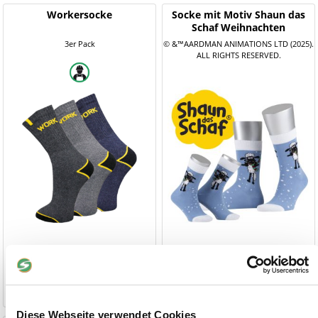
Workersocke
Socke mit Motiv Shaun das
Schaf Weihnachten
3er Pack
© &™AARDMAN ANIMATIONS LTD (2025).
ALL RIGHTS RESERVED.
7,90 €
8,90 €
1-2 Werktage
1-2 Werktage
Diese Webseite verwendet Cookies