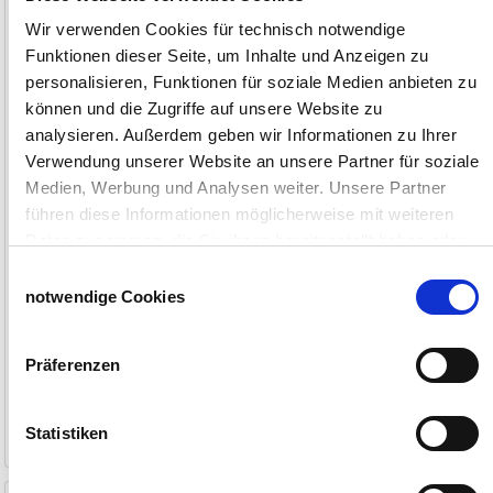
Funktionssocke
Socke mit Motiv Shaun das
Wir verwenden Cookies für technisch notwendige
Schaf Weihnachten
Funktionen dieser Seite, um Inhalte und Anzeigen zu
für Sicherheitsschuhe
© &™AARDMAN ANIMATIONS LTD (2025).
ALL RIGHTS RESERVED.
personalisieren, Funktionen für soziale Medien anbieten zu
können und die Zugriffe auf unsere Website zu
analysieren. Außerdem geben wir Informationen zu Ihrer
Verwendung unserer Website an unsere Partner für soziale
Medien, Werbung und Analysen weiter. Unsere Partner
führen diese Informationen möglicherweise mit weiteren
Daten zusammen, die Sie ihnen bereitgestellt haben oder
die sie im Rahmen Ihrer Nutzung der Dienste gesammelt
Einwilligungsauswahl
haben.
notwendige Cookies
Impressum
Datenschutzerklärung
Präferenzen
9,90 €
8,90 €
1-2 Werktage
1-2 Werktage
Statistiken