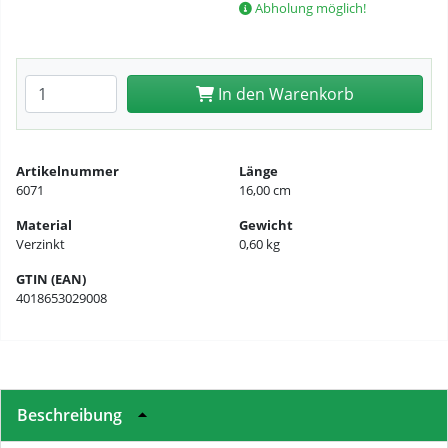
Abholung möglich!
Anzahl eingeben
In den Warenkorb
Artikelnummer
Länge
6071
16,00 cm
Material
Gewicht
Verzinkt
0,60 kg
GTIN (EAN)
4018653029008
Beschreibung