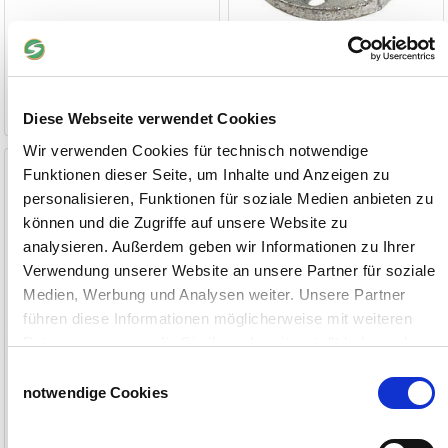
4,90 €
6,60 €
1-2 Werktage
1-2 Werktage
Diese Webseite verwendet Cookies
Wir verwenden Cookies für technisch notwendige
Messing Schlauchtülle AG
Funktionen dieser Seite, um Inhalte und Anzeigen zu
personalisieren, Funktionen für soziale Medien anbieten zu
Außengewinde, 1/2, 3/4 oder 1 Zoll
können und die Zugriffe auf unsere Website zu
analysieren. Außerdem geben wir Informationen zu Ihrer
Verwendung unserer Website an unsere Partner für soziale
Medien, Werbung und Analysen weiter. Unsere Partner
führen diese Informationen möglicherweise mit weiteren
Daten zusammen, die Sie ihnen bereitgestellt haben oder
die sie im Rahmen Ihrer Nutzung der Dienste gesammelt
Einwilligungsauswahl
haben.
notwendige Cookies
Impressum
Datenschutzerklärung