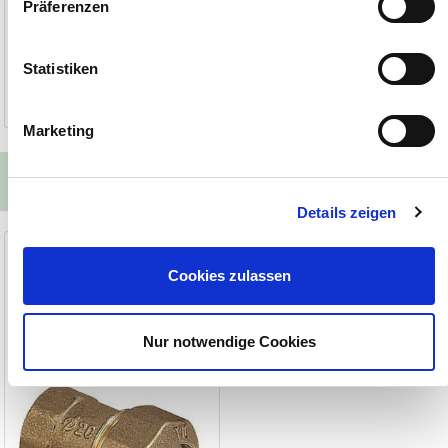
Präferenzen
2,50 €
ab
Statistiken
1-2 Werktage
Marketing
Unsere Alternativen zum Produkt
Details zeigen
PE Messing Verschraubung IG
Cookies zulassen
Für PE Rohre, 1/2", 3/4" oder 1"
Nur notwendige Cookies