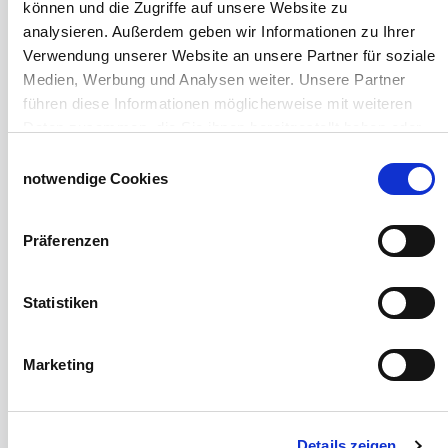
können und die Zugriffe auf unsere Website zu
Zubereitung Melasseschnitzel für Pferde
analysieren. Außerdem geben wir Informationen zu Ihrer
Hobby-Farming
Verwendung unserer Website an unsere Partner für soziale
Grundlagen der Hühnerhaltung
Medien, Werbung und Analysen weiter. Unsere Partner
Tiere Landwirtschaft
führen diese Informationen möglicherweise mit weiteren
Desinfektionsmittel
Daten zusammen, die Sie ihnen bereitgestellt haben oder
Geflügeltränken Ratgeber
die sie im Rahmen Ihrer Nutzung der Dienste gesammelt
Einwilligungsauswahl
Milchfieberprophylaxe
haben.
notwendige Cookies
Stallapotheke für Hühner
Impressum
Datenschutzerklärung
Saatgut für die Pferdeweide
Präferenzen
Windschutzgewebe
Windschutznetze für Reithallen
Statistiken
Galerie Windschutznetze
Windschutznetz für Pferdeführanlagen
Windschutznetz für Pferdestall
Marketing
Lubratec Tore
Lubratec Fronten
Planenvorhang
Details zeigen