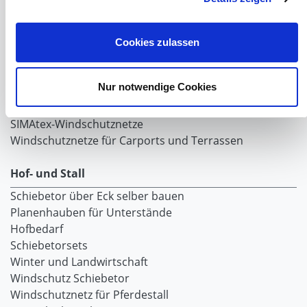
Windschutznetz mit Ösen
Windschutznetz mit Keder
PVC Lamellen für Pferdeställe
Cookies zulassen
Windschutznetz Meterware
Rollvorhang-Systeme
Nur notwendige Cookies
Schiebevorhang
Windnetzrecher
SIMAtex-Windschutznetze
Windschutznetze für Carports und Terrassen
Hof- und Stall
Schiebetor über Eck selber bauen
Planenhauben für Unterstände
Hofbedarf
Schiebetorsets
Winter und Landwirtschaft
Windschutz Schiebetor
Windschutznetz für Pferdestall