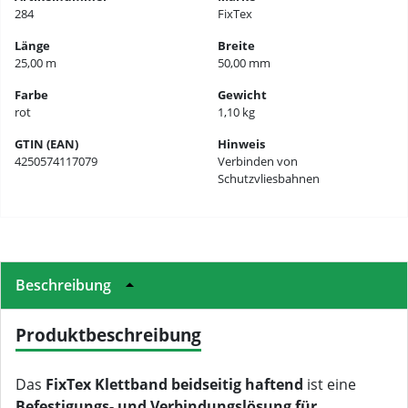
284
FixTex
Länge
Breite
25,00 m
50,00 mm
Farbe
Gewicht
rot
1,10 kg
GTIN (EAN)
Hinweis
4250574117079
Verbinden von
Schutzvliesbahnen
Beschreibung
Produktbeschreibung
Das
FixTex Klettband beidseitig haftend
ist eine
Befestigungs- und Verbindungslösung für