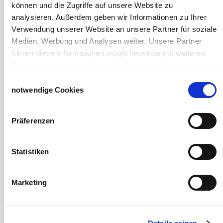
Euronetz
können und die Zugriffe auf unsere Website zu
Zubereitung Melasseschnitzel für Pferde
analysieren. Außerdem geben wir Informationen zu Ihrer
Hobby-Farming
Verwendung unserer Website an unsere Partner für soziale
Grundlagen der Hühnerhaltung
Medien, Werbung und Analysen weiter. Unsere Partner
Tiere Landwirtschaft
führen diese Informationen möglicherweise mit weiteren
Desinfektionsmittel
Daten zusammen, die Sie ihnen bereitgestellt haben oder
Geflügeltränken Ratgeber
die sie im Rahmen Ihrer Nutzung der Dienste gesammelt
Einwilligungsauswahl
Milchfieberprophylaxe
haben.
notwendige Cookies
Stallapotheke für Hühner
Impressum
Datenschutzerklärung
Saatgut für die Pferdeweide
Präferenzen
Windschutzgewebe
Windschutznetze für Reithallen
Statistiken
Galerie Windschutznetze
Windschutznetz für Pferdeführanlagen
Windschutznetz für Pferdestall
Marketing
Lubratec Tore
Lubratec Fronten
Planenvorhang