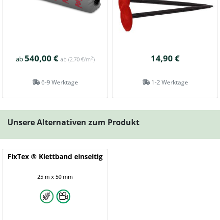
540,00 €
14,90 €
ab
2
ab
(2,70 €/m
)
6-9 Werktage
1-2 Werktage
Unsere Alternativen zum Produkt
FixTex ® Klettband einseitig
25 m x 50 mm