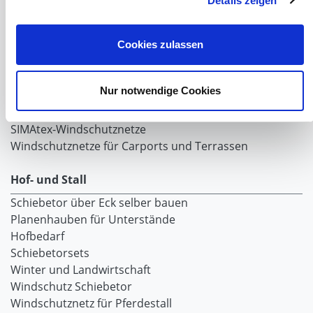
Details zeigen
Windschutznetz mit Ösen
Windschutznetz mit Keder
PVC Lamellen für Pferdeställe
Cookies zulassen
Windschutznetz Meterware
Rollvorhang-Systeme
Nur notwendige Cookies
Schiebevorhang
Windnetzrecher
SIMAtex-Windschutznetze
Windschutznetze für Carports und Terrassen
Hof- und Stall
Schiebetor über Eck selber bauen
Planenhauben für Unterstände
Hofbedarf
Schiebetorsets
Winter und Landwirtschaft
Windschutz Schiebetor
Windschutznetz für Pferdestall