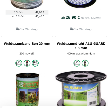
1 Stück
49,90 €
ab 3 Stück
47,40 €
26,90 €
ab
ab
(0,90 €/Meter)
1-2 Werktage
1-2 Werktage
Weidezaunband Ben 20 mm
Weidezaundraht ALU GUARD
1,8 mm
200 m, weiß
400 m, aus Aluminium