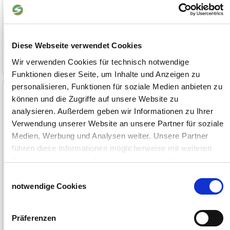
1 Stück
11,50 €
1 Stück
34,90 €
ab 3 Stück
10,90 €
ab 3 Stück
32,95 €
Diese Webseite verwendet Cookies
1-2 Werktage
1-2 Werktage
Wir verwenden Cookies für technisch notwendige
Funktionen dieser Seite, um Inhalte und Anzeigen zu
personalisieren, Funktionen für soziale Medien anbieten zu
Weidezaunband Max 40 mm
Weidezaunlitze Nirosta 2,3
mm
können und die Zugriffe auf unsere Website zu
200 m, weiß
400 m, weiß
analysieren. Außerdem geben wir Informationen zu Ihrer
Verwendung unserer Website an unsere Partner für soziale
Medien, Werbung und Analysen weiter. Unsere Partner
führen diese Informationen möglicherweise mit weiteren
Daten zusammen, die Sie ihnen bereitgestellt haben oder
die sie im Rahmen Ihrer Nutzung der Dienste gesammelt
Einwilligungsauswahl
haben.
notwendige Cookies
Impressum
Datenschutzerklärung
Präferenzen