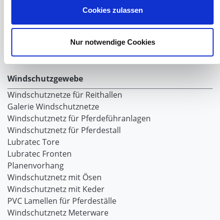
Desinfektionsmittel
Cookies zulassen
Geflügeltränken Ratgeber
Milchfieberprophylaxe
Stallapotheke für Hühner
Nur notwendige Cookies
Saatgut für die Pferdeweide
Windschutzgewebe
Windschutznetze für Reithallen
Galerie Windschutznetze
Windschutznetz für Pferdeführanlagen
Windschutznetz für Pferdestall
Lubratec Tore
Lubratec Fronten
Planenvorhang
Windschutznetz mit Ösen
Windschutznetz mit Keder
PVC Lamellen für Pferdeställe
Windschutznetz Meterware