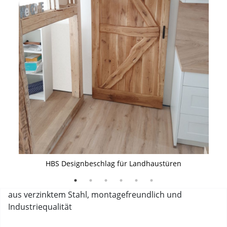
Lieferumfang dKomplettset Schiebtür-Designbeschlages
Anwendung Desigbeschlag für Schiebetüren
Lieferumfang des Erweiterungssets
Komplettsets
Maße Halterung für Designbeschlag
Maße Stopper für Schiebetür-Designbeschlag
HBS Designbeschlag für Landhaustüren
aus verzinktem Stahl, montagefreundlich und
Industriequalität