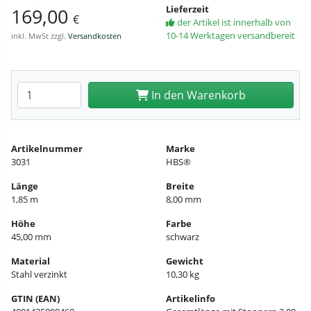
Lieferzeit
169,00
€
der Artikel ist innerhalb von
10-14 Werktagen versandbereit
inkl. MwSt zzgl.
Versandkosten
Anzahl eingeben
In den Warenkorb
Artikelnummer
Marke
3031
HBS®
Länge
Breite
1,85 m
8,00 mm
Höhe
Farbe
45,00 mm
schwarz
Material
Gewicht
Stahl verzinkt
10,30 kg
GTIN (EAN)
Artikelinfo