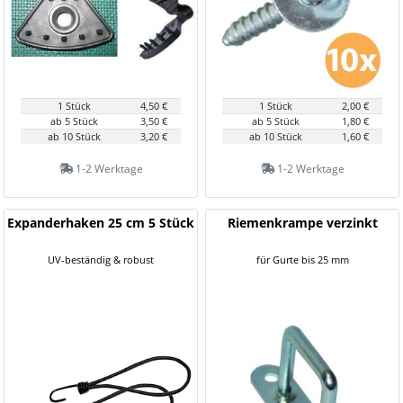
1 Stück
4,50 €
1 Stück
2,00 €
ab 5 Stück
3,50 €
ab 5 Stück
1,80 €
ab 10 Stück
3,20 €
ab 10 Stück
1,60 €
1-2 Werktage
1-2 Werktage
Expanderhaken 25 cm 5 Stück
Riemenkrampe verzinkt
UV-beständig & robust
für Gurte bis 25 mm