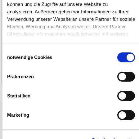
können und die Zugriffe auf unsere Website zu
analysieren. Außerdem geben wir Informationen zu Ihrer
Verwendung unserer Website an unsere Partner für soziale
Medien, Werbung und Analysen weiter. Unsere Partner
führen diese Informationen möglicherweise mit weiteren
Daten zusammen, die Sie ihnen bereitgestellt haben oder
die sie im Rahmen Ihrer Nutzung der Dienste gesammelt
Einwilligungsauswahl
haben.
notwendige Cookies
225,00 €
ab
ab
(7,99
Impressum
Datenschutzerklärung
€/Meter)
3-5 Werktage
Präferenzen
Statistiken
Tiere
Marketing
Weideunterstand groß
Wasserversorgung für Weidetiere
Euronetz