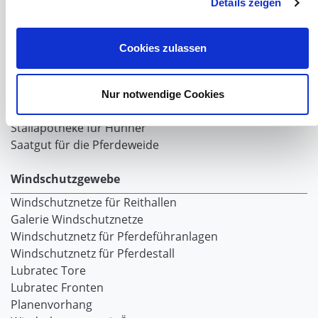
Details zeigen
Zubereitung Melasseschnitzel für Pferde
Hobby-Farming
Grundlagen der Hühnerhaltung
Cookies zulassen
Tiere Landwirtschaft
Desinfektionsmittel
Geflügeltränken Ratgeber
Nur notwendige Cookies
Milchfieberprophylaxe
Stallapotheke für Hühner
Saatgut für die Pferdeweide
Windschutzgewebe
Windschutznetze für Reithallen
Galerie Windschutznetze
Windschutznetz für Pferdeführanlagen
Windschutznetz für Pferdestall
Lubratec Tore
Lubratec Fronten
Planenvorhang