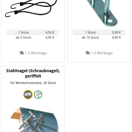
1 Stück
4,50 €
1 Stück
0,90 €
ab 5 Stück
4,00 €
ab 10 Stück
0,80 €
1-2 Werktage
1-2 Werktage
Stahlnagel (Schraubnagel),
geriffelt
für Windschutznetze, 25 Stück