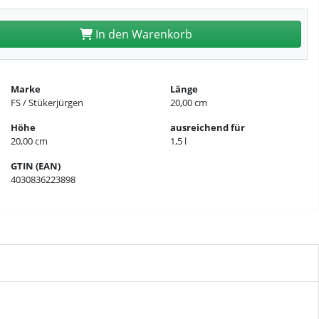
In den Warenkorb
Marke
Länge
FS / Stükerjürgen
20,00 cm
Höhe
ausreichend für
20,00 cm
1,5 l
GTIN (EAN)
4030836223898