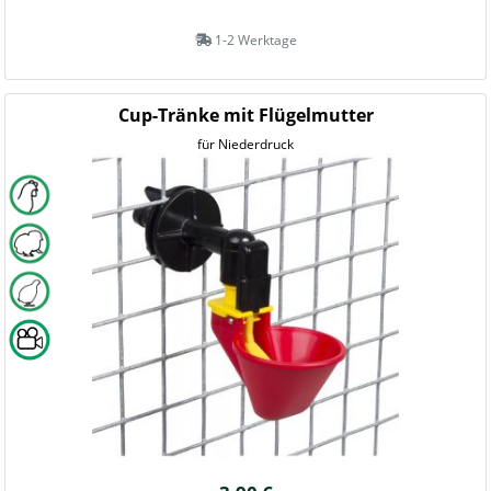
1-2 Werktage
Cup-Tränke mit Flügelmutter
für Niederdruck