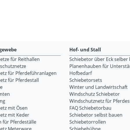
gewebe
Hof- und Stall
tze für Reithallen
Schiebetor über Eck selber
dschutznetze
Planenhauben für Unterst
etz für Pferdeführanlagen
Hofbedarf
tz für Pferdestall
Schiebetorsets
re
Winter und Landwirtschaft
onten
Windschutz Schiebetor
ang
Windschutznetz für Pferdest
etz mit Ösen
FAQ Schiebetorbau
etz mit Keder
Schiebetor selbst bauen
 für Pferdeställe
Schiebetorrollen
etz Meterware
Schiebebühne