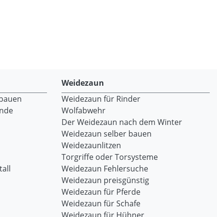
Weidezaun
 bauen
Weidezaun für Rinder
ände
Wolfabwehr
Der Weidezaun nach dem Winter
Weidezaun selber bauen
Weidezaunlitzen
Torgriffe oder Torsysteme
all
Weidezaun Fehlersuche
Weidezaun preisgünstig
Weidezaun für Pferde
Weidezaun für Schafe
Weidezaun für Hühner