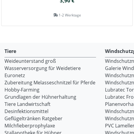
3,90 €
1-2 Werktage
Tiere
Windschutz
Weideunterstand groß
Windschutzne
Wasserversorgung für Weidetiere
Galerie Win
Euronetz
Windschutzn
Zubereitung Melasseschnitzel für Pferde
Windschutzne
Hobby-Farming
Lubratec To
Grundlagen der Hühnerhaltung
Lubratec Fr
Tiere Landwirtschaft
Planenvorh
Desinfektionsmittel
Windschutzn
Geflügeltränken Ratgeber
Windschutzn
Milchfieberprophylaxe
PVC Lamellen
Stallapotheke für Hühner
Windschutzn