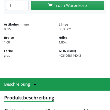
Anzahl eingeben
In den Warenkorb
Artikelnummer
Länge
8895
50,00 cm
Breite
Höhe
1,00 m
1,80 m
Farbe
GTIN (EAN)
grau
4031068144043
Beschreibung
Produktbeschreibung