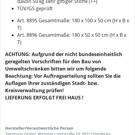
davon 50 kg sehr giftiger Stoffe (T+)
TÜV/GS geprüft
Art. 8895 Gesamtmaße: 180 x 100 x 50 cm (H x B x
T)
Art. 8896 Gesamtmaße: 180 x 50 x 50 cm (H x B x
T)
ACHTUNG: Aufgrund der nicht bundeseinheitlich
geregelten Vorschriften für den Bau von
Umweltschränken bitten wir um folgende
Beachtung: Vor Auftragserteilung sollten Sie die
Auflagen Ihrer zuständigen Stadt- bzw.
Kreisverwaltung prüfen!
LIEFERUNG ERFOLGT FREI HAUS !
Hersteller/Verantwortliche Person
Siepmann GmbH, Wittener Landstraße 19, 58313 Herdecke,