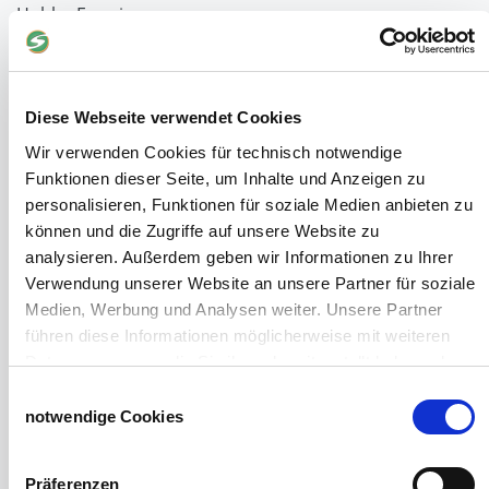
Hobby-Farming
Grundlagen der Hühnerhaltung
Tiere Landwirtschaft
Desinfektionsmittel
Geflügeltränken Ratgeber
Diese Webseite verwendet Cookies
Milchfieberprophylaxe
Wir verwenden Cookies für technisch notwendige
Stallapotheke für Hühner
Funktionen dieser Seite, um Inhalte und Anzeigen zu
Saatgut für die Pferdeweide
personalisieren, Funktionen für soziale Medien anbieten zu
können und die Zugriffe auf unsere Website zu
Windschutzgewebe
analysieren. Außerdem geben wir Informationen zu Ihrer
Verwendung unserer Website an unsere Partner für soziale
Windschutznetze für Reithallen
Medien, Werbung und Analysen weiter. Unsere Partner
Galerie Windschutznetze
führen diese Informationen möglicherweise mit weiteren
Windschutznetz für Pferdeführanlagen
Daten zusammen, die Sie ihnen bereitgestellt haben oder
Windschutznetz für Pferdestall
die sie im Rahmen Ihrer Nutzung der Dienste gesammelt
Lubratec Tore
Einwilligungsauswahl
haben.
Lubratec Fronten
notwendige Cookies
Impressum
Datenschutzerklärung
Planenvorhang
Windschutznetz mit Ösen
Präferenzen