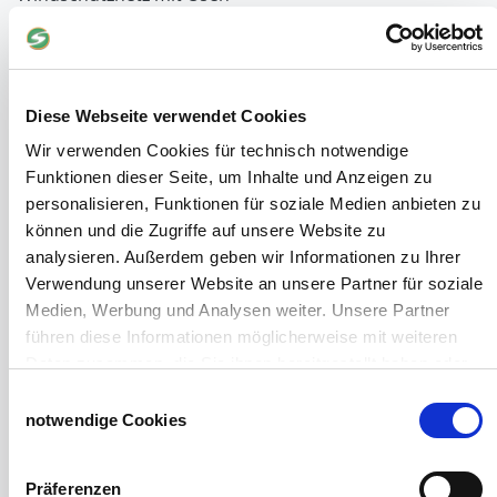
Windschutznetz mit Keder
PVC Lamellen für Pferdeställe
Windschutznetz Meterware
Rollvorhang-Systeme
Diese Webseite verwendet Cookies
Schiebevorhang
Wir verwenden Cookies für technisch notwendige
Windnetzrecher
Funktionen dieser Seite, um Inhalte und Anzeigen zu
SIMAtex-Windschutznetze
personalisieren, Funktionen für soziale Medien anbieten zu
Windschutznetze für Carports und Terrassen
können und die Zugriffe auf unsere Website zu
analysieren. Außerdem geben wir Informationen zu Ihrer
Hof- und Stall
Verwendung unserer Website an unsere Partner für soziale
Schiebetor über Eck selber bauen
Medien, Werbung und Analysen weiter. Unsere Partner
Planenhauben für Unterstände
führen diese Informationen möglicherweise mit weiteren
Hofbedarf
Daten zusammen, die Sie ihnen bereitgestellt haben oder
Schiebetorsets
die sie im Rahmen Ihrer Nutzung der Dienste gesammelt
Einwilligungsauswahl
Winter und Landwirtschaft
haben.
notwendige Cookies
Windschutz Schiebetor
Impressum
Datenschutzerklärung
Windschutznetz für Pferdestall
FAQ Schiebetorbau
Präferenzen