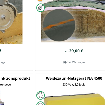
€
39,00 €
ab
tage
1-2 Werktage
unktionsprodukt
Weidezaun-Netzgerät NA 4500
prühdose
230 Volt, 3,9 Joule