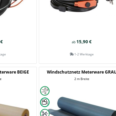
 €
15,90 €
ab
tage
1-2 Werktage
terware BEIGE
Windschutznetz Meterware GRA
e
2 m Breite