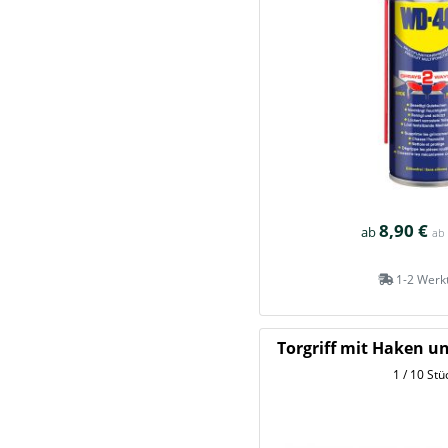
8,90 €
ab
ab
1-2 Werk
Torgriff mit Haken u
1 / 10 Stü