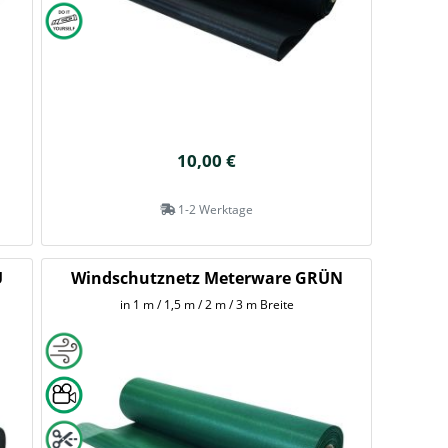
10,00 €
1-2 Werktage
U
Windschutznetz Meterware GRÜN
in 1 m / 1,5 m / 2 m / 3 m Breite