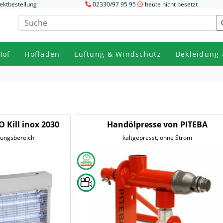
ektbestellung
02330/97 95 95
heute nicht besetzt
Hof
Hofladen
Lüftung & Windschutz
Bekleidung 
O Kill inox 2030
Handölpresse von PITEBA
kungsbereich
kaltgepresst, ohne Strom