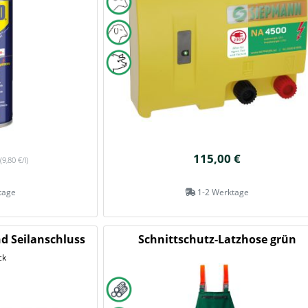
115,00 €
(9,80 €/l)
tage
1-2 Werktage
nd Seilanschluss
Schnittschutz-Latzhose grün
ck