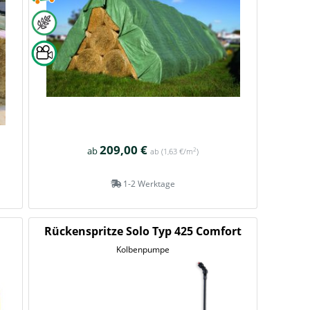
209,00 €
ab
2
ab
(1,63 €/m
)
1-2 Werktage
Rückenspritze Solo Typ 425 Comfort
Kolbenpumpe