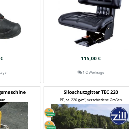
 €
115,00 €
tage
1-2 Werktage
gsmaschine
Siloschutzgitter TEC 220
ium
PE, ca. 220 g/m², verschiedene Größen