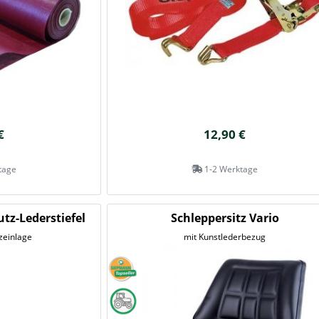
€
12,90 €
tage
1-2 Werktage
utz-Lederstiefel
Schleppersitz Vario
zeinlage
mit Kunstlederbezug