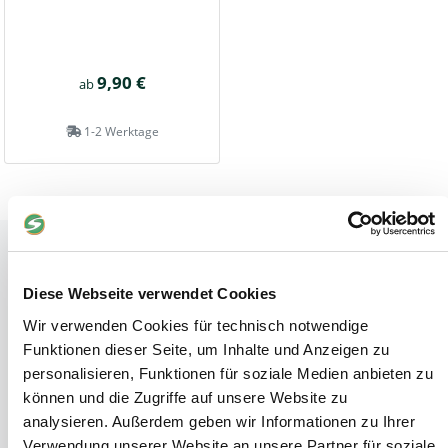
9,90 €
ab
1-2 Werktage
Tiere
Weideunterstand groß
Diese Webseite verwendet Cookies
Wasserversorgung für Weidetiere
Wir verwenden Cookies für technisch notwendige
Euronetz
Funktionen dieser Seite, um Inhalte und Anzeigen zu
Zubereitung Melasseschnitzel für Pferde
personalisieren, Funktionen für soziale Medien anbieten zu
Hobby-Farming
können und die Zugriffe auf unsere Website zu
Grundlagen der Hühnerhaltung
analysieren. Außerdem geben wir Informationen zu Ihrer
Tiere Landwirtschaft
Verwendung unserer Website an unsere Partner für soziale