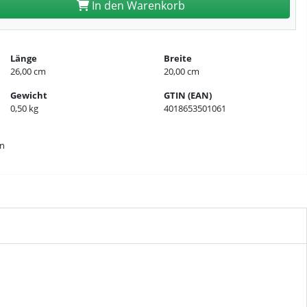
In den Warenkorb
Länge
Breite
26,00 cm
20,00 cm
Gewicht
GTIN (EAN)
0,50 kg
4018653501061
en