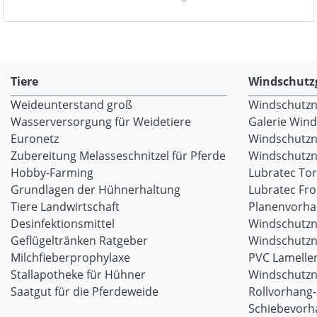
Tiere
Windschutz
Weideunterstand groß
Windschutzne
Wasserversorgung für Weidetiere
Galerie Win
Euronetz
Windschutzn
Zubereitung Melasseschnitzel für Pferde
Windschutzne
Hobby-Farming
Lubratec To
Grundlagen der Hühnerhaltung
Lubratec Fr
Tiere Landwirtschaft
Planenvorh
Desinfektionsmittel
Windschutzn
Geflügeltränken Ratgeber
Windschutzn
Milchfieberprophylaxe
PVC Lamellen
Stallapotheke für Hühner
Windschutzn
Saatgut für die Pferdeweide
Rollvorhang
Schiebevorh