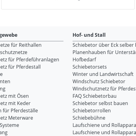
gewebe
Hof- und Stall
tze für Reithallen
Schiebetor über Eck selber
dschutznetze
Planenhauben für Unterst
etz für Pferdeführanlagen
Hofbedarf
tz für Pferdestall
Schiebetorsets
re
Winter und Landwirtschaft
onten
Windschutz Schiebetor
ang
Windschutznetz für Pferdest
etz mit Ösen
FAQ Schiebetorbau
etz mit Keder
Schiebetor selbst bauen
 für Pferdeställe
Schiebetorrollen
etz Meterware
Schiebebühne
-Systeme
Laufschiene und Rollappara
ang
Laufschiene und Rollappara