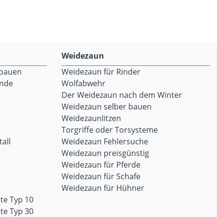
Weidezaun
 bauen
Weidezaun für Rinder
ände
Wolfabwehr
Der Weidezaun nach dem Winter
Weidezaun selber bauen
Weidezaunlitzen
Torgriffe oder Torsysteme
all
Weidezaun Fehlersuche
Weidezaun preisgünstig
Weidezaun für Pferde
Weidezaun für Schafe
Weidezaun für Hühner
te Typ 10
te Typ 30