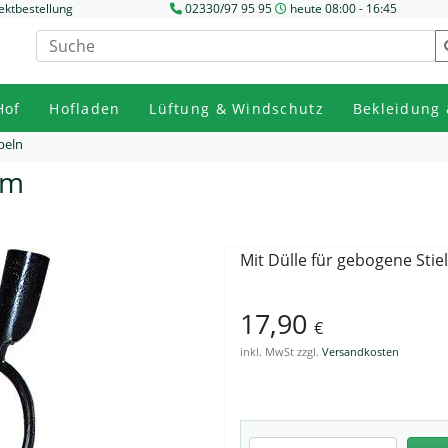
ektbestellung
02330/97 95 95
heute 08:00 - 16:45
Hof
Hofladen
Lüftung & Windschutz
Bekleidung 
beln
cm
Mit Dülle für gebogene Stiel
17,90
€
inkl. MwSt zzgl.
Versandkosten