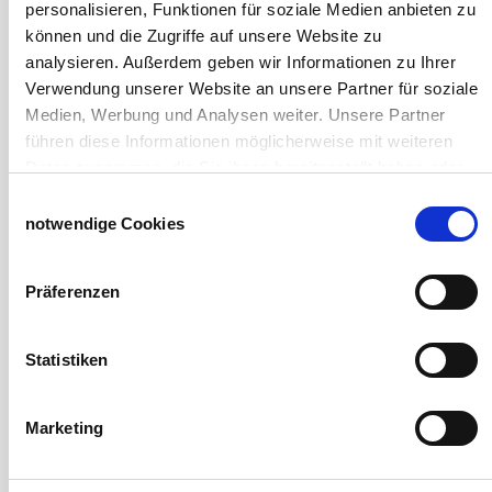
personalisieren, Funktionen für soziale Medien anbieten zu
Wasserversorgung für Weidetiere
können und die Zugriffe auf unsere Website zu
Euronetz
analysieren. Außerdem geben wir Informationen zu Ihrer
Zubereitung Melasseschnitzel für Pferde
Verwendung unserer Website an unsere Partner für soziale
Hobby-Farming
Medien, Werbung und Analysen weiter. Unsere Partner
Grundlagen der Hühnerhaltung
führen diese Informationen möglicherweise mit weiteren
Tiere Landwirtschaft
Daten zusammen, die Sie ihnen bereitgestellt haben oder
Desinfektionsmittel
die sie im Rahmen Ihrer Nutzung der Dienste gesammelt
Einwilligungsauswahl
Geflügeltränken Ratgeber
haben.
notwendige Cookies
Milchfieberprophylaxe
Impressum
Datenschutzerklärung
Stallapotheke für Hühner
Saatgut für die Pferdeweide
Präferenzen
Windschutzgewebe
Statistiken
Windschutznetze für Reithallen
Galerie Windschutznetze
Windschutznetz für Pferdeführanlagen
Marketing
Windschutznetz für Pferdestall
Lubratec Tore