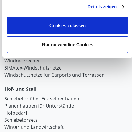
Lubratec Fronten
Details zeigen
Planenvorhang
Windschutznetz mit Ösen
Windschutznetz mit Keder
Cookies zulassen
PVC Lamellen für Pferdeställe
Windschutznetz Meterware
Nur notwendige Cookies
Rollvorhang-Systeme
Schiebevorhang
Windnetzrecher
SIMAtex-Windschutznetze
Windschutznetze für Carports und Terrassen
Hof- und Stall
Schiebetor über Eck selber bauen
Planenhauben für Unterstände
Hofbedarf
Schiebetorsets
Winter und Landwirtschaft