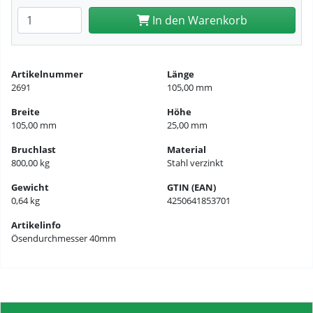
Anzahl eingeben
In den Warenkorb
Artikelnummer
Länge
2691
105,00 mm
Breite
Höhe
105,00 mm
25,00 mm
Bruchlast
Material
800,00 kg
Stahl verzinkt
Gewicht
GTIN (EAN)
0,64 kg
4250641853701
Artikelinfo
Ösendurchmesser 40mm