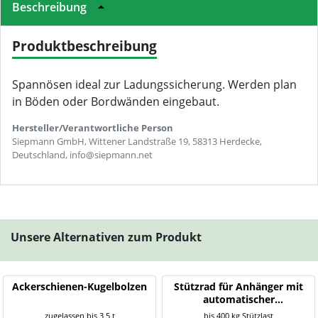
Beschreibung
Produktbeschreibung
Spannösen ideal zur Ladungssicherung. Werden plan
in Böden oder Bordwänden eingebaut.
Hersteller/Verantwortliche Person
Siepmann GmbH, Wittener Landstraße 19, 58313 Herdecke,
Deutschland, info@siepmann.net
Unsere Alternativen zum Produkt
Ackerschienen-Kugelbolzen
Stützrad für Anhänger mit
automatischer
Klappvorrichtung
zugelassen bis 3,5 t
bis 400 kg Stützlast