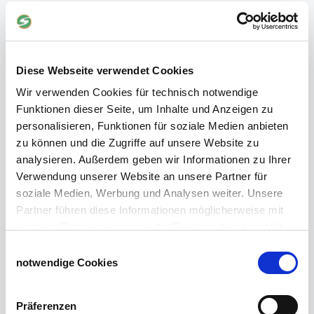
Galerie Windschutznetze
Windschutznetz für Pferdeführanlagen
Windschutznetz für Pferdestall
Lubratec Tore
Diese Webseite verwendet Cookies
Lubratec Fronten
Wir verwenden Cookies für technisch notwendige
Planenvorhang
Funktionen dieser Seite, um Inhalte und Anzeigen zu
Windschutznetz mit Ösen
personalisieren, Funktionen für soziale Medien anbieten
Windschutznetz mit Keder
zu können und die Zugriffe auf unsere Website zu
PVC Lamellen für Pferdeställe
analysieren. Außerdem geben wir Informationen zu Ihrer
Windschutznetz Meterware
Verwendung unserer Website an unsere Partner für
Rollvorhang-Systeme
soziale Medien, Werbung und Analysen weiter. Unsere
Schiebevorhang
Partner führen diese Informationen möglicherweise mit
Windnetzrecher
weiteren Daten zusammen, die Sie ihnen bereitgestellt
SIMAtex-Windschutznetze
haben oder die sie im Rahmen Ihrer Nutzung der Dienste
Windschutznetze für Carports und Terrassen
Einwilligungsauswahl
gesammelt haben.
notwendige Cookies
Impressum
Datenschutzerklärung
Hof- und Stall
Schiebetor über Eck selber bauen
Präferenzen