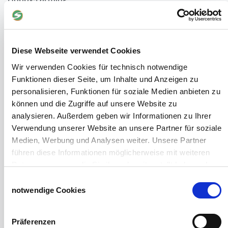
Grundlagen der Hühnerhaltung
Tiere Landwirtschaft
Desinfektionsmittel
Geflügeltränken Ratgeber
Diese Webseite verwendet Cookies
Milchfieberprophylaxe
Wir verwenden Cookies für technisch notwendige
Stallapotheke für Hühner
Funktionen dieser Seite, um Inhalte und Anzeigen zu
Saatgut für die Pferdeweide
personalisieren, Funktionen für soziale Medien anbieten zu
können und die Zugriffe auf unsere Website zu
Windschutzgewebe
analysieren. Außerdem geben wir Informationen zu Ihrer
Windschutznetze für Reithallen
Verwendung unserer Website an unsere Partner für soziale
Galerie Windschutznetze
Medien, Werbung und Analysen weiter. Unsere Partner
Windschutznetz für Pferdeführanlagen
führen diese Informationen möglicherweise mit weiteren
Windschutznetz für Pferdestall
Daten zusammen, die Sie ihnen bereitgestellt haben oder
Lubratec Tore
die sie im Rahmen Ihrer Nutzung der Dienste gesammelt
Einwilligungsauswahl
Lubratec Fronten
haben.
notwendige Cookies
Planenvorhang
Impressum
Datenschutzerklärung
Windschutznetz mit Ösen
Präferenzen
Windschutznetz mit Keder