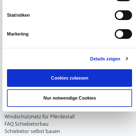
PVC Lamellen für Pferdeställe
Windschutznetz Meterware
Statistiken
Rollvorhang-Systeme
Schiebevorhang
Windnetzrecher
Marketing
SIMAtex-Windschutznetze
Windschutznetze für Carports und Terrassen
Details zeigen
Hof- und Stall
Schiebetor über Eck selber bauen
Cookies zulassen
Planenhauben für Unterstände
Hofbedarf
Schiebetorsets
Nur notwendige Cookies
Winter und Landwirtschaft
Windschutz Schiebetor
Windschutznetz für Pferdestall
FAQ Schiebetorbau
Schiebetor selbst bauen