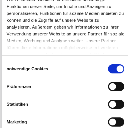
Galerie Windschutznetze
Funktionen dieser Seite, um Inhalte und Anzeigen zu
Windschutznetz für Pferdeführanlagen
personalisieren, Funktionen für soziale Medien anbieten zu
Windschutznetz für Pferdestall
können und die Zugriffe auf unsere Website zu
Lubratec Tore
analysieren. Außerdem geben wir Informationen zu Ihrer
Lubratec Fronten
Verwendung unserer Website an unsere Partner für soziale
Planenvorhang
Medien, Werbung und Analysen weiter. Unsere Partner
Windschutznetz mit Ösen
führen diese Informationen möglicherweise mit weiteren
Windschutznetz mit Keder
Daten zusammen, die Sie ihnen bereitgestellt haben oder
PVC Lamellen für Pferdeställe
die sie im Rahmen Ihrer Nutzung der Dienste gesammelt
Einwilligungsauswahl
Windschutznetz Meterware
haben.
notwendige Cookies
Rollvorhang-Systeme
Impressum
Datenschutzerklärung
Schiebevorhang
Windnetzrecher
Präferenzen
SIMAtex-Windschutznetze
Windschutznetze für Carports und Terrassen
Statistiken
Hof- und Stall
Schiebetor über Eck selber bauen
Marketing