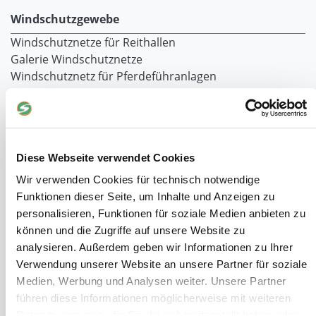
Windschutzgewebe
Windschutznetze für Reithallen
Galerie Windschutznetze
Windschutznetz für Pferdeführanlagen
Windschutznetz für Pferdestall
Lubratec Tore
Lubratec Fronten
Planenvorhang
Diese Webseite verwendet Cookies
Windschutznetz mit Ösen
Windschutznetz mit Keder
Wir verwenden Cookies für technisch notwendige
PVC Lamellen für Pferdeställe
Funktionen dieser Seite, um Inhalte und Anzeigen zu
Windschutznetz Meterware
personalisieren, Funktionen für soziale Medien anbieten zu
Rollvorhang-Systeme
können und die Zugriffe auf unsere Website zu
Schiebevorhang
analysieren. Außerdem geben wir Informationen zu Ihrer
Windnetzrecher
Verwendung unserer Website an unsere Partner für soziale
SIMAtex-Windschutznetze
Medien, Werbung und Analysen weiter. Unsere Partner
Windschutznetze für Carports und Terrassen
führen diese Informationen möglicherweise mit weiteren
Daten zusammen, die Sie ihnen bereitgestellt haben oder