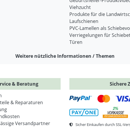
Geburtshelfer-Produktvide
Viehzucht
Produkte für die Landwirtsc
Laufschienen
PVC-Lamellen als Schiebev
Verriegelungen für Schiebe
Türen
Weitere nützliche Informationen / Themen
rvice & Beratung
Sichere 
n
zteile & Reparaturen
ung
ndkosten
lässige Versandpartner
Sicher Einkaufen durch SSL-Ver