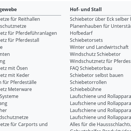
gewebe
Hof- und Stall
tze für Reithallen
Schiebetor über Eck selber
dschutznetze
Planenhauben für Unterst
etz für Pferdeführanlagen
Hofbedarf
tz für Pferdestall
Schiebetorsets
re
Winter und Landwirtschaft
onten
Windschutz Schiebetor
ang
Windschutznetz für Pferdest
etz mit Ösen
FAQ Schiebetorbau
etz mit Keder
Schiebetor selbst bauen
 für Pferdeställe
Schiebetorrollen
etz Meterware
Schiebebühne
-Systeme
Laufschiene und Rollappara
ang
Laufschiene und Rollappara
her
Laufschiene und Rollappara
dschutznetze
Laufschiene und Rollappara
etze für Carports und
Alles für die Haussschlacht