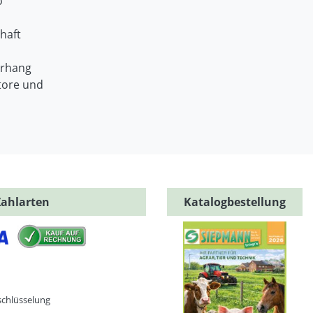
o
haft
orhang
tore und
Zahlarten
Katalogbestellung
schlüsselung