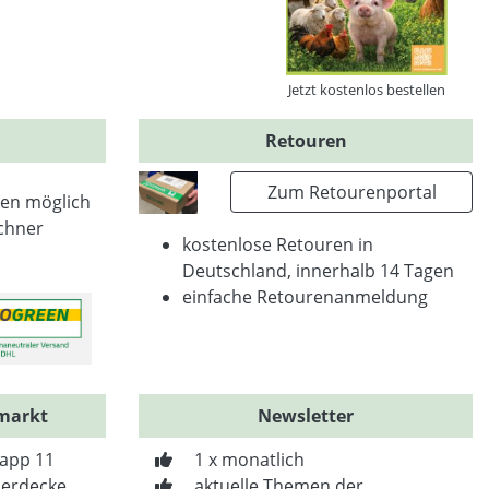
Jetzt kostenlos bestellen
Retouren
Zum Retourenportal
en möglich
chner
kostenlose Retouren in
Deutschland, innerhalb 14 Tagen
einfache Retourenanmeldung
markt
Newsletter
app 11
1 x monatlich
erdecke
aktuelle Themen der