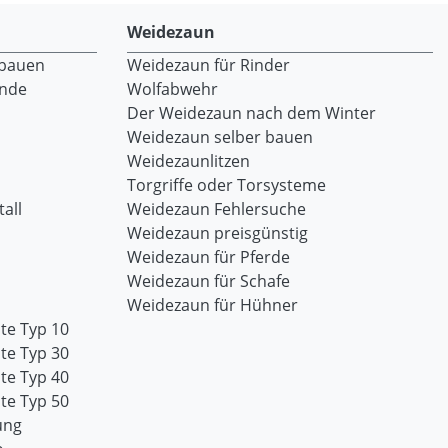
Weidezaun
 bauen
Weidezaun für Rinder
ände
Wolfabwehr
Der Weidezaun nach dem Winter
Weidezaun selber bauen
Weidezaunlitzen
Torgriffe oder Torsysteme
all
Weidezaun Fehlersuche
Weidezaun preisgünstig
Weidezaun für Pferde
Weidezaun für Schafe
Weidezaun für Hühner
te Typ 10
te Typ 30
te Typ 40
te Typ 50
ung