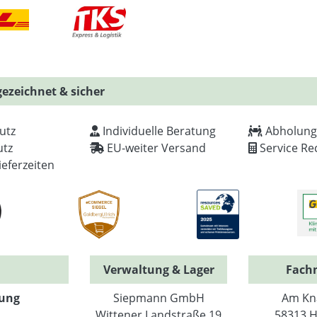
ezeichnet & sicher
utz
Individuelle Beratung
Abholung
tz
EU-weiter Versand
Service Re
ieferzeiten
Verwaltung & Lager
Fach
ung
Siepmann GmbH
Am Kn
Wittener Landstraße 19
58313 H