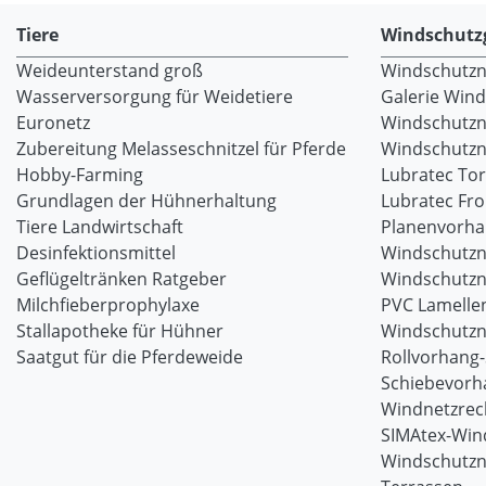
Tiere
Windschutz
Weideunterstand groß
Windschutzne
Wasserversorgung für Weidetiere
Galerie Win
Euronetz
Windschutzn
Zubereitung Melasseschnitzel für Pferde
Windschutzne
Hobby-Farming
Lubratec To
Grundlagen der Hühnerhaltung
Lubratec Fr
Tiere Landwirtschaft
Planenvorh
Desinfektionsmittel
Windschutzn
Geflügeltränken Ratgeber
Windschutzn
Milchfieberprophylaxe
PVC Lamellen
Stallapotheke für Hühner
Windschutzn
Saatgut für die Pferdeweide
Rollvorhang
Schiebevorh
Windnetzrec
SIMAtex-Win
Windschutzn