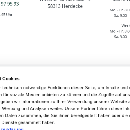
 97 95 93
58313 Herdecke
Mo. - Fr. 8.0
6.45 Uhr
Sa. 9.00 -
Werk
Mo. - Fr. 8.0
Sa. 9.00 -
t Cookies
htliche Informationen
Service & Hilfe
 technisch notwendige Funktionen dieser Seite, um Inhalte und
AGB
Versandkosten
n für soziale Medien anbieten zu können und die Zugriffe auf un
Mängelhaftung
Lieferinformatione
geben wir Informationen zu Ihrer Verwendung unserer Website 
Widerrufsrecht
Umtausch & Retour
n, Werbung und Analysen weiter. Unsere Partner führen diese In
Impressum
Zahlungsinformatio
en Daten zusammen, die Sie ihnen bereitgestellt haben oder die 
atenschutzerklärung
Lieferinformatione
 Dienste gesammelt haben.
ie-Einwilligung ändern
zerklärung