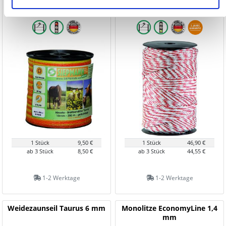
200 m, gelb-orange
400 m, weiß-rot
1 Stück
9,50 €
1 Stück
46,90 €
ab 3 Stück
8,50 €
ab 3 Stück
44,55 €
1-2 Werktage
1-2 Werktage
Weidezaunseil Taurus 6 mm
Monolitze EconomyLine 1,4
mm