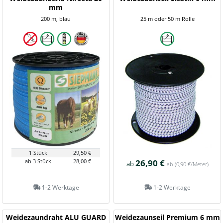
mm
200 m, blau
25 m oder 50 m Rolle
1 Stück
29,50 €
ab 3 Stück
28,00 €
26,90 €
ab
ab
(0,90 €/Meter)
1-2 Werktage
1-2 Werktage
Weidezaundraht ALU GUARD
Weidezaunseil Premium 6 mm