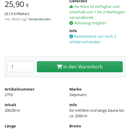
Lieferzeit
25,90
€
die Ware ist verfügbar und
innerhalb von 1 bis 2 Werktagen
(0,13 €/Meter)
versandbereit
inkl. MwSt zzgl.
Versandkosten
Abholung möglich!
Info
Restbestand: nur noch 2
Artikel vorhanden
Anzahl eingeben
In den Warenkorb
Artikelnummer
Marke
2753
Siepmann
Inhalt
Info
200,00 m
für mittlere und lange Zäune bis
ca. 2000 m
Länge
Breite