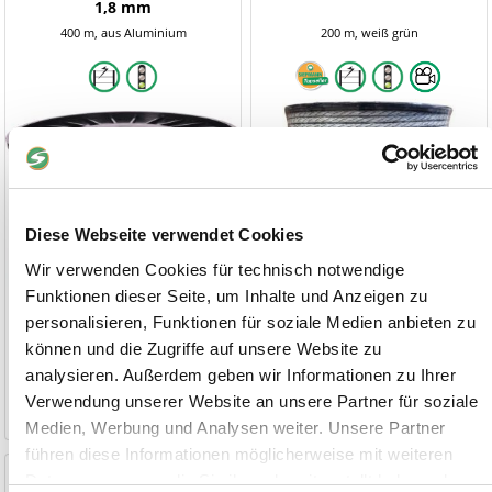
1,8 mm
400 m, aus Aluminium
200 m, weiß grün
Diese Webseite verwendet Cookies
Wir verwenden Cookies für technisch notwendige
Funktionen dieser Seite, um Inhalte und Anzeigen zu
personalisieren, Funktionen für soziale Medien anbieten zu
1 Stück
34,90 €
1 Stück
49,90 €
ab 3 Stück
32,95 €
ab 3 Stück
47,40 €
können und die Zugriffe auf unsere Website zu
analysieren. Außerdem geben wir Informationen zu Ihrer
Verwendung unserer Website an unsere Partner für soziale
1-2 Werktage
1-2 Werktage
Medien, Werbung und Analysen weiter. Unsere Partner
führen diese Informationen möglicherweise mit weiteren
Weidezaunlitze Nirosta 2,3
Weidezaunband Ben 20 mm
Daten zusammen, die Sie ihnen bereitgestellt haben oder
mm