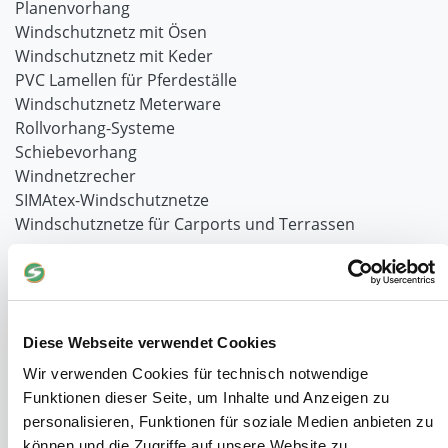
Planenvorhang
Windschutznetz mit Ösen
Windschutznetz mit Keder
PVC Lamellen für Pferdeställe
Windschutznetz Meterware
Rollvorhang-Systeme
Schiebevorhang
Windnetzrecher
SIMAtex-Windschutznetze
Windschutznetze für Carports und Terrassen
Hof- und Stall
Schiebetor über Eck selber bauen
Planenhauben für Unterstände
Diese Webseite verwendet Cookies
Hofbedarf
Wir verwenden Cookies für technisch notwendige
Schiebetorsets
Funktionen dieser Seite, um Inhalte und Anzeigen zu
Winter und Landwirtschaft
personalisieren, Funktionen für soziale Medien anbieten zu
Windschutz Schiebetor
können und die Zugriffe auf unsere Website zu