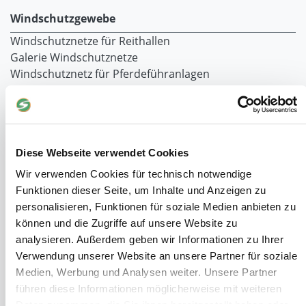
Windschutzgewebe
Windschutznetze für Reithallen
Galerie Windschutznetze
Windschutznetz für Pferdeführanlagen
Windschutznetz für Pferdestall
Lubratec Tore
Lubratec Fronten
Planenvorhang
Diese Webseite verwendet Cookies
Windschutznetz mit Ösen
Windschutznetz mit Keder
Wir verwenden Cookies für technisch notwendige
PVC Lamellen für Pferdeställe
Funktionen dieser Seite, um Inhalte und Anzeigen zu
Windschutznetz Meterware
personalisieren, Funktionen für soziale Medien anbieten zu
Rollvorhang-Systeme
können und die Zugriffe auf unsere Website zu
Schiebevorhang
analysieren. Außerdem geben wir Informationen zu Ihrer
Windnetzrecher
Verwendung unserer Website an unsere Partner für soziale
SIMAtex-Windschutznetze
Medien, Werbung und Analysen weiter. Unsere Partner
Windschutznetze für Carports und Terrassen
führen diese Informationen möglicherweise mit weiteren
Daten zusammen, die Sie ihnen bereitgestellt haben oder