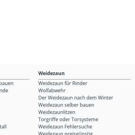
Weidezaun
 bauen
Weidezaun für Rinder
ände
Wolfabwehr
Der Weidezaun nach dem Winter
Weidezaun selber bauen
Weidezaunlitzen
Torgriffe oder Torsysteme
all
Weidezaun Fehlersuche
Weidezaun preisgünstig