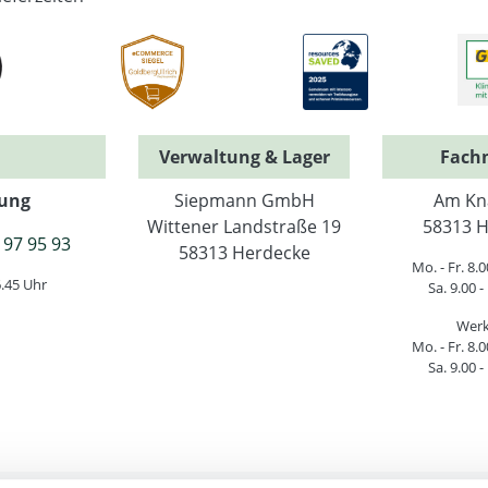
Verwaltung & Lager
Fach
ung
Siepmann GmbH
Am Kn
Wittener Landstraße 19
58313 H
 97 95 93
58313 Herdecke
Mo. - Fr. 8.0
6.45 Uhr
Sa. 9.00 -
Werk
Mo. - Fr. 8.0
Sa. 9.00 -