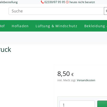
ektbestellung
02330/97 95 95
heute nicht besetzt
Hof
Hofladen
Lüftung & Windschutz
Bekleidung 
ruck
8,50
€
inkl. MwSt zzgl.
Versandkosten
Anzahl eingeben