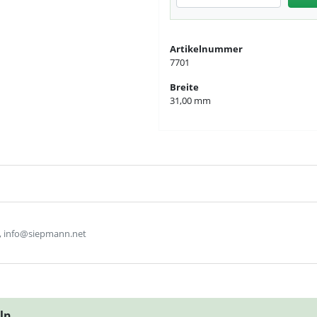
Artikelnummer
7701
Breite
31,00 mm
, info@siepmann.net
eln