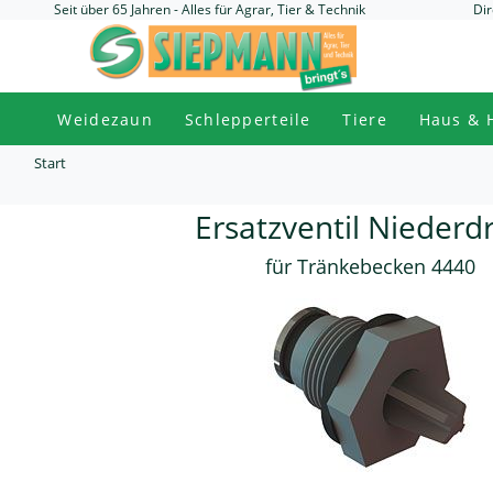
Seit über 65 Jahren - Alles für Agrar, Tier & Technik
Dir
Weidezaun
Schlepperteile
Tiere
Haus & 
Start
Ersatzventil Niederd
für Tränkebecken 4440