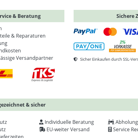
rvice & Beratung
Sichere 
n
zteile & Reparaturen
ung
ndkosten
lässige Versandpartner
Sicher Einkaufen durch SSL-Ver
ezeichnet & sicher
utz
Individuelle Beratung
Abholung
tz
EU-weiter Versand
Service Re
ieferzeiten