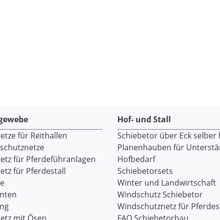
gewebe
Hof- und Stall
tze für Reithallen
Schiebetor über Eck selber
dschutznetze
Planenhauben für Unterst
etz für Pferdeführanlagen
Hofbedarf
tz für Pferdestall
Schiebetorsets
re
Winter und Landwirtschaft
onten
Windschutz Schiebetor
ang
Windschutznetz für Pferdest
etz mit Ösen
FAQ Schiebetorbau