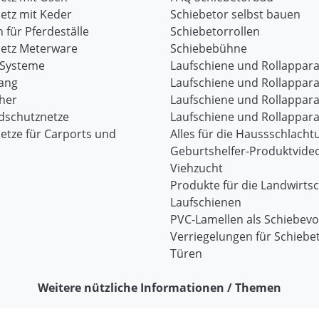
etz mit Keder
Schiebetor selbst bauen
 für Pferdeställe
Schiebetorrollen
etz Meterware
Schiebebühne
-Systeme
Laufschiene und Rollappara
ang
Laufschiene und Rollappara
her
Laufschiene und Rollappara
dschutznetze
Laufschiene und Rollappara
etze für Carports und
Alles für die Haussschlacht
Geburtshelfer-Produktvide
Viehzucht
Produkte für die Landwirtsc
Laufschienen
PVC-Lamellen als Schiebev
Verriegelungen für Schiebe
Türen
Weitere nützliche Informationen / Themen