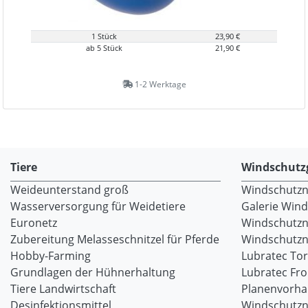
1 Stück
23,90 €
ab 5 Stück
21,90 €
1-2 Werktage
Tiere
Windschutz
Weideunterstand groß
Windschutzne
Wasserversorgung für Weidetiere
Galerie Win
Euronetz
Windschutzn
Zubereitung Melasseschnitzel für Pferde
Windschutzne
Hobby-Farming
Lubratec To
Grundlagen der Hühnerhaltung
Lubratec Fr
Tiere Landwirtschaft
Planenvorh
Desinfektionsmittel
Windschutzn