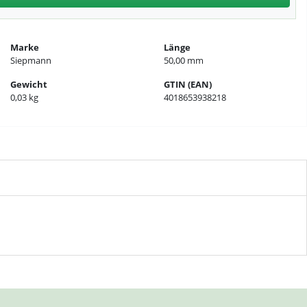
Marke
Länge
Siepmann
50,00 mm
Gewicht
GTIN (EAN)
0,03 kg
4018653938218