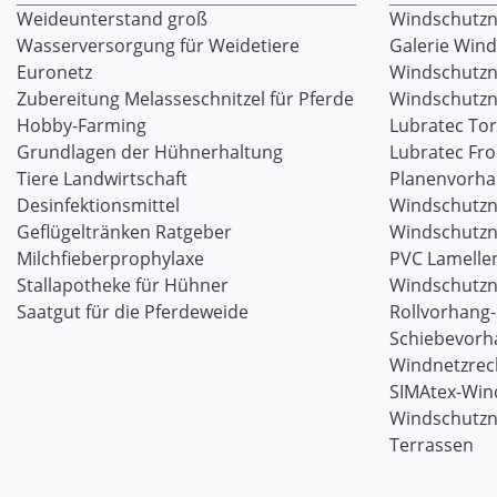
Weideunterstand groß
Windschutzne
Wasserversorgung für Weidetiere
Galerie Win
Euronetz
Windschutzn
Zubereitung Melasseschnitzel für Pferde
Windschutzne
Hobby-Farming
Lubratec To
Grundlagen der Hühnerhaltung
Lubratec Fr
Tiere Landwirtschaft
Planenvorh
Desinfektionsmittel
Windschutzn
Geflügeltränken Ratgeber
Windschutzn
Milchfieberprophylaxe
PVC Lamellen
Stallapotheke für Hühner
Windschutzn
Saatgut für die Pferdeweide
Rollvorhang
Schiebevorh
Windnetzrec
SIMAtex-Win
Windschutzn
Terrassen