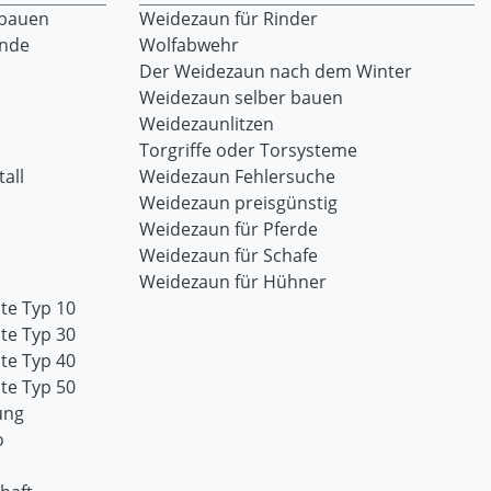
 bauen
Weidezaun für Rinder
ände
Wolfabwehr
Der Weidezaun nach dem Winter
Weidezaun selber bauen
Weidezaunlitzen
Torgriffe oder Torsysteme
all
Weidezaun Fehlersuche
Weidezaun preisgünstig
Weidezaun für Pferde
Weidezaun für Schafe
Weidezaun für Hühner
te Typ 10
te Typ 30
te Typ 40
te Typ 50
ung
o