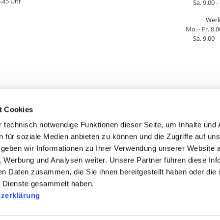
6.45 Uhr
Sa. 9.00 -
Werk
Mo. - Fr. 8.0
Sa. 9.00 -
t Cookies
htliche Informationen
Service & Hilfe
 technisch notwendige Funktionen dieser Seite, um Inhalte und
AGB
Versandkosten
n für soziale Medien anbieten zu können und die Zugriffe auf un
Mängelhaftung
Lieferinformatione
geben wir Informationen zu Ihrer Verwendung unserer Website 
Widerrufsrecht
Umtausch & Retour
n, Werbung und Analysen weiter. Unsere Partner führen diese In
Impressum
Zahlungsinformatio
en Daten zusammen, die Sie ihnen bereitgestellt haben oder die 
atenschutzerklärung
Lieferinformatione
 Dienste gesammelt haben.
ie-Einwilligung ändern
zerklärung