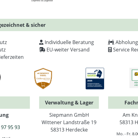
ezeichnet & sicher
utz
Individuelle Beratung
Abholung
tz
EU-weiter Versand
Service Re
ieferzeiten
Verwaltung & Lager
Fach
ung
Siepmann GmbH
Am Kn
Wittener Landstraße 19
58313 H
 97 95 93
58313 Herdecke
Mo. - Fr. 8.0