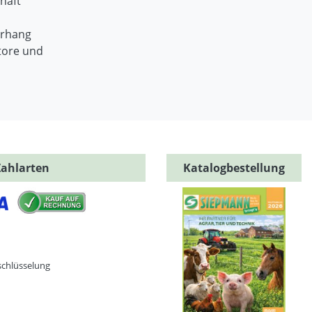
haft
orhang
tore und
Zahlarten
Katalogbestellung
schlüsselung