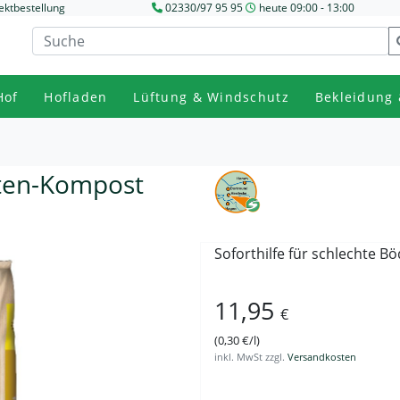
ektbestellung
02330/97 95 95
heute 09:00 - 13:00
Hof
Hofladen
Lüftung & Windschutz
Bekleidung 
ten-Kompost
Soforthilfe für schlechte 
11,95
€
(0,30 €/l)
inkl. MwSt zzgl.
Versandkosten