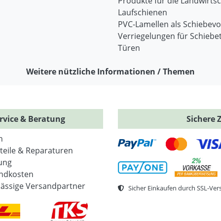
Produkte für die Landwirtsc
Laufschienen
PVC-Lamellen als Schiebev
Verriegelungen für Schiebe
Türen
Weitere nützliche Informationen / Themen
rvice & Beratung
Sichere 
n
zteile & Reparaturen
ung
ndkosten
lässige Versandpartner
Sicher Einkaufen durch SSL-Ver