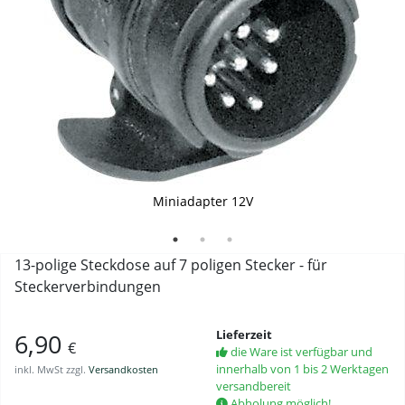
Miniadapter 12V
Miniadapter 12V; Deckel geschlossen
Miniadapter 12V
13-polige Steckdose auf 7 poligen Stecker - für
Steckerverbindungen
Lieferzeit
6,90
€
die Ware ist verfügbar und
innerhalb von 1 bis 2 Werktagen
inkl. MwSt zzgl.
Versandkosten
versandbereit
Abholung möglich!