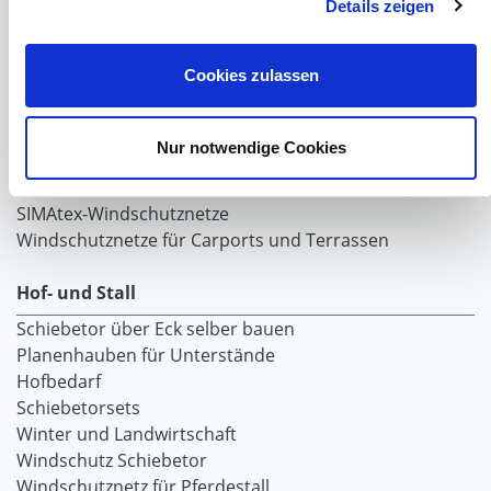
Planenvorhang
Details zeigen
Windschutznetz mit Ösen
Windschutznetz mit Keder
Cookies zulassen
PVC Lamellen für Pferdeställe
Windschutznetz Meterware
Rollvorhang-Systeme
Nur notwendige Cookies
Schiebevorhang
Windnetzrecher
SIMAtex-Windschutznetze
Windschutznetze für Carports und Terrassen
Hof- und Stall
Schiebetor über Eck selber bauen
Planenhauben für Unterstände
Hofbedarf
Schiebetorsets
Winter und Landwirtschaft
Windschutz Schiebetor
Windschutznetz für Pferdestall