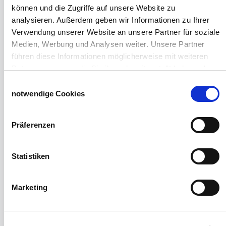
Euronetz
können und die Zugriffe auf unsere Website zu
Zubereitung Melasseschnitzel für Pferde
analysieren. Außerdem geben wir Informationen zu Ihrer
Hobby-Farming
Verwendung unserer Website an unsere Partner für soziale
Grundlagen der Hühnerhaltung
Medien, Werbung und Analysen weiter. Unsere Partner
Tiere Landwirtschaft
führen diese Informationen möglicherweise mit weiteren
Desinfektionsmittel
Daten zusammen, die Sie ihnen bereitgestellt haben oder
Geflügeltränken Ratgeber
die sie im Rahmen Ihrer Nutzung der Dienste gesammelt
Einwilligungsauswahl
Milchfieberprophylaxe
haben.
notwendige Cookies
Stallapotheke für Hühner
Impressum
Datenschutzerklärung
Saatgut für die Pferdeweide
Präferenzen
Windschutzgewebe
Windschutznetze für Reithallen
Statistiken
Galerie Windschutznetze
Windschutznetz für Pferdeführanlagen
Marketing
Windschutznetz für Pferdestall
Lubratec Tore
Lubratec Fronten