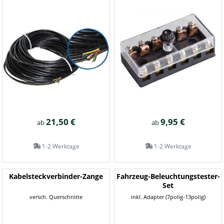
21,50 €
9,95 €
ab
ab
1-2 Werktage
1-2 Werktage
Kabelsteckverbinder-Zange
Fahrzeug-Beleuchtungstester-
Set
versch. Querschnitte
inkl. Adapter (7polig-13polig)