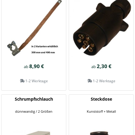
8,90 €
2,30 €
ab
ab
1-2 Werktage
1-2 Werktage
Schrumpfschlauch
Steckdose
dünnwandig / 2 Größen
Kunststoff + Metall