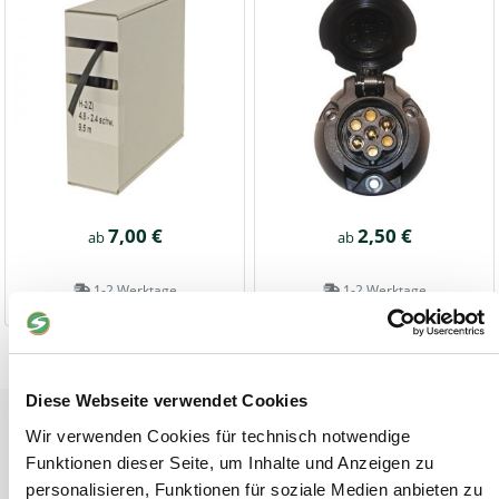
7,00 €
2,50 €
ab
ab
1-2 Werktage
1-2 Werktage
Diese Webseite verwendet Cookies
Tiere
Wir verwenden Cookies für technisch notwendige
Weideunterstand groß
Funktionen dieser Seite, um Inhalte und Anzeigen zu
Wasserversorgung für Weidetiere
personalisieren, Funktionen für soziale Medien anbieten zu