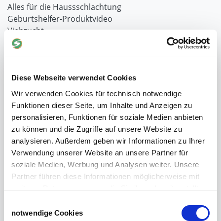
Alles für die Haussschlachtung
Geburtshelfer-Produktvideo
Viehzucht
Produkte für die Landwirtschaft
Laufschienen
PVC-Lamellen als Schiebevorhang
Verriegelungen für Schiebetore und Türen
Diese Webseite verwendet Cookies
Wir verwenden Cookies für technisch notwendige
Weidezaun
Funktionen dieser Seite, um Inhalte und Anzeigen zu
Weidezaun für Rinder
personalisieren, Funktionen für soziale Medien anbieten
Wolfabwehr
zu können und die Zugriffe auf unsere Website zu
Der Weidezaun nach dem Winter
analysieren. Außerdem geben wir Informationen zu Ihrer
Weidezaun selber bauen
Verwendung unserer Website an unsere Partner für
Weidezaunlitzen
soziale Medien, Werbung und Analysen weiter. Unsere
Torgriffe oder Torsysteme
Partner führen diese Informationen möglicherweise mit
Weidezaun Fehlersuche
weiteren Daten zusammen, die Sie ihnen bereitgestellt
Weidezaun preisgünstig
haben oder die sie im Rahmen Ihrer Nutzung der Dienste
Einwilligungsauswahl
Weidezaun für Pferde
gesammelt haben.
notwendige Cookies