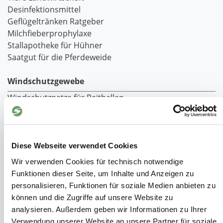
Desinfektionsmittel
Geflügeltränken Ratgeber
Milchfieberprophylaxe
Stallapotheke für Hühner
Saatgut für die Pferdeweide
Windschutzgewebe
Windschutznetze für Reithallen
Galerie Windschutznetze
Windschutznetz für Pferdeführanlagen
Windschutznetz für Pferdestall
Lubratec Tore
Diese Webseite verwendet Cookies
Lubratec Fronten
Wir verwenden Cookies für technisch notwendige
Planenvorhang
Funktionen dieser Seite, um Inhalte und Anzeigen zu
Windschutznetz mit Ösen
personalisieren, Funktionen für soziale Medien anbieten zu
Windschutznetz mit Keder
können und die Zugriffe auf unsere Website zu
PVC Lamellen für Pferdeställe
analysieren. Außerdem geben wir Informationen zu Ihrer
Windschutznetz Meterware
Verwendung unserer Website an unsere Partner für soziale