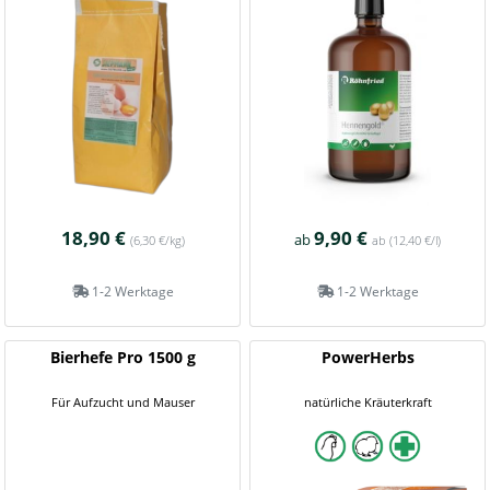
18,90 €
9,90 €
ab
(6,30 €/kg)
ab
(12,40 €/l)
1-2 Werktage
1-2 Werktage
Bierhefe Pro 1500 g
PowerHerbs
Für Aufzucht und Mauser
natürliche Kräuterkraft