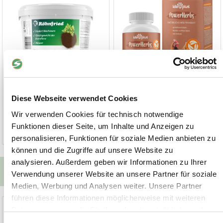
Diese Webseite verwendet Cookies
15,90 €
9,90 €
(10,60 €/kg)
(66,00 €/kg)
Wir verwenden Cookies für technisch notwendige
Funktionen dieser Seite, um Inhalte und Anzeigen zu
1-2 Werktage
1-2 Werktage
personalisieren, Funktionen für soziale Medien anbieten zu
können und die Zugriffe auf unsere Website zu
analysieren. Außerdem geben wir Informationen zu Ihrer
Unsere Alternativen zum Produkt
Verwendung unserer Website an unsere Partner für soziale
Medien, Werbung und Analysen weiter. Unsere Partner
führen diese Informationen möglicherweise mit weiteren
MeidArom
MeidArom flüssig
Daten zusammen, die Sie ihnen bereitgestellt haben oder
die sie im Rahmen Ihrer Nutzung der Dienste gesammelt