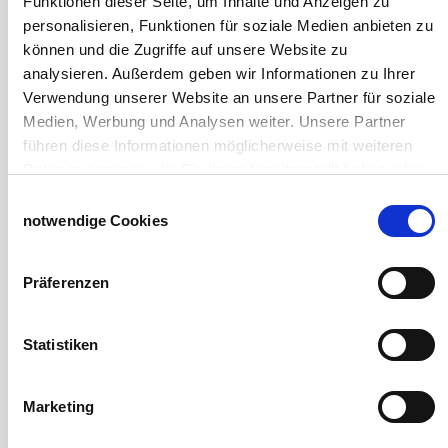
Funktionen dieser Seite, um Inhalte und Anzeigen zu
Hofbedarf
personalisieren, Funktionen für soziale Medien anbieten zu
Schiebetorsets
können und die Zugriffe auf unsere Website zu
Winter und Landwirtschaft
analysieren. Außerdem geben wir Informationen zu Ihrer
Windschutz Schiebetor
Verwendung unserer Website an unsere Partner für soziale
Windschutznetz für Pferdestall
Medien, Werbung und Analysen weiter. Unsere Partner
FAQ Schiebetorbau
führen diese Informationen möglicherweise mit weiteren
Schiebetor selbst bauen
Daten zusammen, die Sie ihnen bereitgestellt haben oder
Schiebetorrollen
die sie im Rahmen Ihrer Nutzung der Dienste gesammelt
Schiebebühne
Einwilligungsauswahl
haben.
notwendige Cookies
Laufschiene und Rollapparate Typ 10
Impressum
Datenschutzerklärung
Laufschiene und Rollapparate Typ 30
Laufschiene und Rollapparate Typ 40
Präferenzen
Laufschiene und Rollapparate Typ 50
Alles für die Haussschlachtung
Geburtshelfer-Produktvideo
Statistiken
Viehzucht
Produkte für die Landwirtschaft
Marketing
Laufschienen
PVC-Lamellen als Schiebevorhang