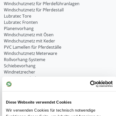
Windschutznetz für Pferdeführanlagen
Windschutznetz für Pferdestall
Lubratec Tore
Lubratec Fronten
Planenvorhang
Windschutznetz mit Ösen
Windschutznetz mit Keder
PVC Lamellen für Pferdeställe
Windschutznetz Meterware
Rollvorhang-Systeme
Schiebevorhang
Windnetzrecher
SIMAtex-Windschutznetze
Windschutznetze für Carports und Terrassen
Hof- und Stall
Diese Webseite verwendet Cookies
Schiebetor über Eck selber bauen
Wir verwenden Cookies für technisch notwendige
Planenhauben für Unterstände