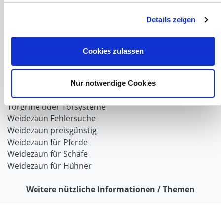
Verriegelungen für Schiebetore und Türen
Details zeigen
Weidezaun
Weidezaun für Rinder
Cookies zulassen
Wolfabwehr
Der Weidezaun nach dem Winter
Weidezaun selber bauen
Nur notwendige Cookies
Weidezaunlitzen
Torgriffe oder Torsysteme
Weidezaun Fehlersuche
Weidezaun preisgünstig
Weidezaun für Pferde
Weidezaun für Schafe
Weidezaun für Hühner
Weitere nützliche Informationen / Themen