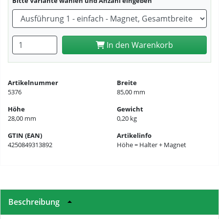
Bitte Variante wählen und Anzahl eingeben
Anzahl eingeben
In den Warenkorb
Artikelnummer
Breite
5376
85,00 mm
Höhe
Gewicht
28,00 mm
0,20 kg
GTIN (EAN)
Artikelinfo
4250849313892
Höhe = Halter + Magnet
Beschreibung