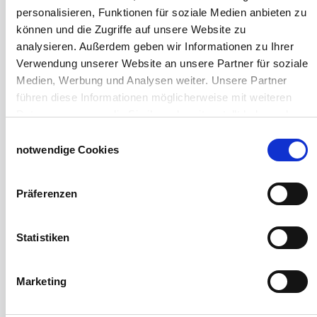
Windschutznetz für Pferdestall
personalisieren, Funktionen für soziale Medien anbieten zu
Lubratec Tore
können und die Zugriffe auf unsere Website zu
Lubratec Fronten
analysieren. Außerdem geben wir Informationen zu Ihrer
Planenvorhang
Verwendung unserer Website an unsere Partner für soziale
Windschutznetz mit Ösen
Medien, Werbung und Analysen weiter. Unsere Partner
Windschutznetz mit Keder
führen diese Informationen möglicherweise mit weiteren
PVC Lamellen für Pferdeställe
Daten zusammen, die Sie ihnen bereitgestellt haben oder
Windschutznetz Meterware
die sie im Rahmen Ihrer Nutzung der Dienste gesammelt
Einwilligungsauswahl
Rollvorhang-Systeme
haben.
notwendige Cookies
Schiebevorhang
Impressum
Datenschutzerklärung
Windnetzrecher
SIMAtex-Windschutznetze
Präferenzen
Windschutznetze für Carports und Terrassen
Hof- und Stall
Statistiken
Schiebetor über Eck selber bauen
Planenhauben für Unterstände
Marketing
Hofbedarf
Schiebetorsets