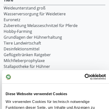
Tiere
Weideunterstand groß
Wasserversorgung für Weidetiere
Euronetz
Zubereitung Melasseschnitzel für Pferde
Hobby-Farming
Grundlagen der Hühnerhaltung
Tiere Landwirtschaft
Desinfektionsmittel
Geflügeltränken Ratgeber
Milchfieberprophylaxe
Stallapotheke für Hühner
Saatgut für die Pferdeweide
Windschutzgewebe
Windschutznetze für Reithallen
Diese Webseite verwendet Cookies
Galerie Windschutznetze
Wir verwenden Cookies für technisch notwendige
Windschutznetz für Pferdeführanlagen
Funktionen dieser Seite, um Inhalte und Anzeigen zu