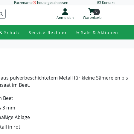
Fachmarkt
heute geschlossen
Kontakt
0
Anmelden
Warenkorb
& Schutz
Service-Rechner
% Sale & Aktionen
 aus pulverbeschichtetem Metall für kleine Sämereien bis
saat im Beet.
m Beet
is 3 mm
mäßige Ablage
ll in rot