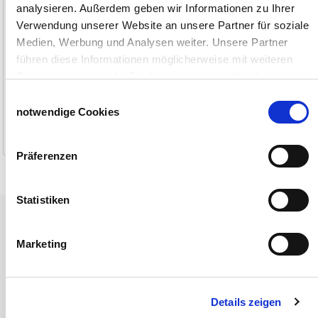
analysieren. Außerdem geben wir Informationen zu Ihrer
Verwendung unserer Website an unsere Partner für soziale
Medien, Werbung und Analysen weiter. Unsere Partner
führen diese Informationen möglicherweise mit weiteren
Daten zusammen, die Sie ihnen bereitgestellt haben oder
die sie im Rahmen Ihrer Nutzung der Dienste gesammelt
3,60 €
6,60 €
Einwilligungsauswahl
ab
ab
haben.
notwendige Cookies
Impressum
Datenschutzerklärung
1-2 Werktage
1-2 Werktage
Präferenzen
Statistiken
Tiere
Weideunterstand groß
Marketing
Wasserversorgung für Weidetiere
Euronetz
Zubereitung Melasseschnitzel für Pferde
Details zeigen
Hobby-Farming