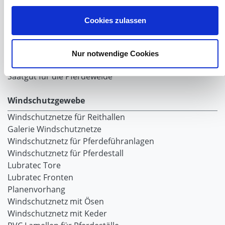
Grundlagen der Hühnerhaltung
Tiere Landwirtschaft
Cookies zulassen
Desinfektionsmittel
Geflügeltränken Ratgeber
Milchfieberprophylaxe
Nur notwendige Cookies
Stallapotheke für Hühner
Saatgut für die Pferdeweide
Windschutzgewebe
Windschutznetze für Reithallen
Galerie Windschutznetze
Windschutznetz für Pferdeführanlagen
Windschutznetz für Pferdestall
Lubratec Tore
Lubratec Fronten
Planenvorhang
Windschutznetz mit Ösen
Windschutznetz mit Keder