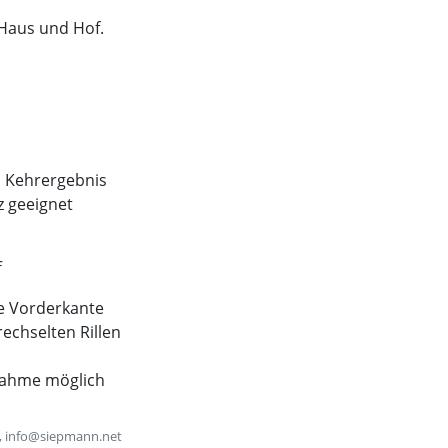
 Haus und Hof.
s Kehrergebnis
z geeignet
f
e Vorderkante
rechselten Rillen
fnahme möglich
, info@siepmann.net