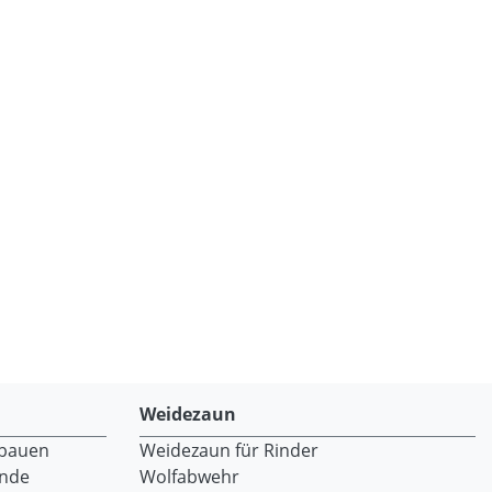
Weidezaun
 bauen
Weidezaun für Rinder
ände
Wolfabwehr