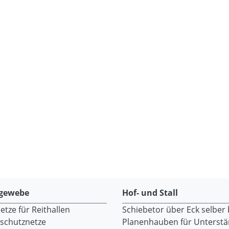
gewebe
Hof- und Stall
tze für Reithallen
Schiebetor über Eck selber
dschutznetze
Planenhauben für Unterst