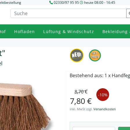
ektbestellung
02330/97 95 95
heute 08:00 - 16:45
Hof
Hofladen
Lüftung & Windschutz
Bekleidung 
t"
l
Bestehend aus: 1 x Handfeg
8,70 €
-10%
7,80 €
inkl. MwSt zzgl.
Versandkosten