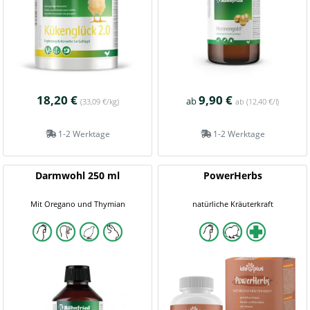
18,20 €
9,90 €
ab
(33,09 €/kg)
ab
(12,40 €/l)
1-2 Werktage
1-2 Werktage
Darmwohl 250 ml
PowerHerbs
Mit Oregano und Thymian
natürliche Kräuterkraft