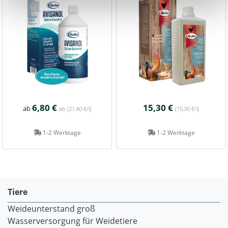
6,80 €
15,30 €
ab
ab
(21,40 €/l)
(15,30 €/l)
1-2 Werktage
1-2 Werktage
Tiere
Weideunterstand groß
Wasserversorgung für Weidetiere