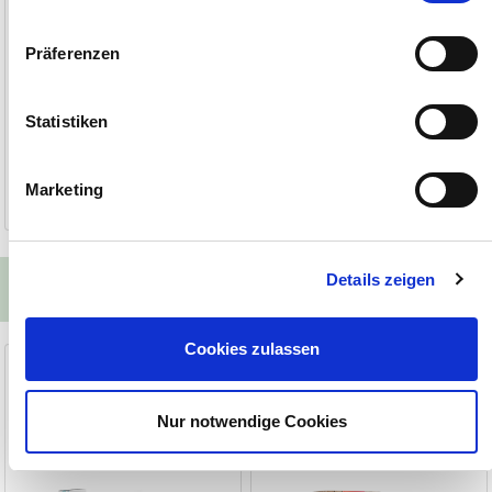
Impressum
Datenschutzerklärung
Präferenzen
Statistiken
17,90 €
14,50 €
(19,89 €/kg)
(80,56 €/kg)
Marketing
1-2 Werktage
1-2 Werktage
Details zeigen
Unsere Alternativen zum Produkt
Cookies zulassen
Avisanol Calcium-Konzentrat
Calcium-Konzentrat für
Legehennen
Für Geflügel und Ziervögel
Flüssiges Calcium 1 Liter
Nur notwendige Cookies