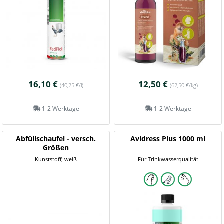
16,10 €
12,50 €
(40,25 €/l)
(62,50 €/kg)
1-2 Werktage
1-2 Werktage
Abfüllschaufel - versch.
Avidress Plus 1000 ml
Größen
Kunststoff; weiß
Für Trinkwasserqualität