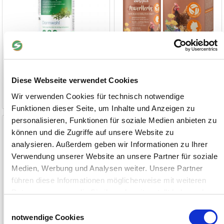
1 Stück
11,20 €
ab 2 Stück
9,95 €
9,90 €
(66,00 €/kg)
Diese Webseite verwendet Cookies
1-2 Werktage
1-2 Werktage
Wir verwenden Cookies für technisch notwendige
Funktionen dieser Seite, um Inhalte und Anzeigen zu
personalisieren, Funktionen für soziale Medien anbieten zu
Mehlwürmer im Eimer
ProBiotic
können und die Zugriffe auf unsere Website zu
900g / getrocknet
gesunde Darmflora
analysieren. Außerdem geben wir Informationen zu Ihrer
Verwendung unserer Website an unsere Partner für soziale
Medien, Werbung und Analysen weiter. Unsere Partner
führen diese Informationen möglicherweise mit weiteren
Daten zusammen, die Sie ihnen bereitgestellt haben oder
die sie im Rahmen Ihrer Nutzung der Dienste gesammelt
Einwilligungsauswahl
haben.
notwendige Cookies