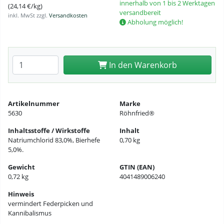
innerhalb von 1 bis 2 Werktagen
(24,14 €/kg)
versandbereit
inkl. MwSt zzgl.
Versandkosten
Abholung möglich!
Anzahl eingeben
In den Warenkorb
Artikelnummer
Marke
5630
Röhnfried®
Inhaltsstoffe / Wirkstoffe
Inhalt
Natriumchlorid 83,0%, Bierhefe
0,70 kg
5,0%.
Gewicht
GTIN (EAN)
0,72 kg
4041489006240
Hinweis
vermindert Federpicken und
Kannibalismus