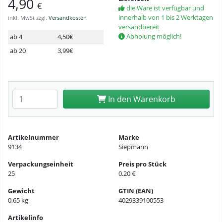
4,90
€
die Ware ist verfügbar und
innerhalb von 1 bis 2 Werktagen
inkl. MwSt zzgl.
Versandkosten
versandbereit
Abholung möglich!
ab 4
4,50€
ab 20
3,99€
Anzahl eingeben
In den Warenkorb
Artikelnummer
Marke
9134
Siepmann
Verpackungseinheit
Preis pro Stück
25
0.20 €
Gewicht
GTIN (EAN)
0,65 kg
4029339100553
Artikelinfo