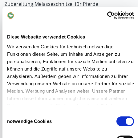
Zubereitung Melasseschnitzel für Pferde
Hobby-Farming
Grundlagen der Hühnerhaltung
Tiere Landwirtschaft
Desinfektionsmittel
Diese Webseite verwendet Cookies
Geflügeltränken Ratgeber
Wir verwenden Cookies für technisch notwendige
Milchfieberprophylaxe
Funktionen dieser Seite, um Inhalte und Anzeigen zu
Stallapotheke für Hühner
personalisieren, Funktionen für soziale Medien anbieten zu
Saatgut für die Pferdeweide
können und die Zugriffe auf unsere Website zu
analysieren. Außerdem geben wir Informationen zu Ihrer
Windschutzgewebe
Verwendung unserer Website an unsere Partner für soziale
Windschutznetze für Reithallen
Medien, Werbung und Analysen weiter. Unsere Partner
Galerie Windschutznetze
führen diese Informationen möglicherweise mit weiteren
Windschutznetz für Pferdeführanlagen
Daten zusammen, die Sie ihnen bereitgestellt haben oder
Windschutznetz für Pferdestall
die sie im Rahmen Ihrer Nutzung der Dienste gesammelt
Einwilligungsauswahl
Lubratec Tore
haben.
notwendige Cookies
Lubratec Fronten
Impressum
Datenschutzerklärung
Planenvorhang