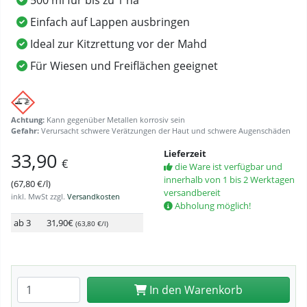
500 ml für bis zu 1 ha
Einfach auf Lappen ausbringen
Ideal zur Kitzrettung vor der Mahd
Für Wiesen und Freiflächen geeignet
Achtung:
Kann gegenüber Metallen korrosiv sein
Gefahr:
Verursacht schwere Verätzungen der Haut und schwere Augenschäden
Lieferzeit
33,90
€
die Ware ist verfügbar und
innerhalb von 1 bis 2 Werktagen
(67,80 €/l)
versandbereit
inkl. MwSt zzgl.
Versandkosten
Abholung möglich!
ab 3
31,90€
(63,80 €/l)
Anzahl eingeben
In den Warenkorb