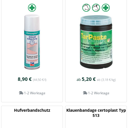
8,90 €
5,20 €
ab
(44,50 €/l)
ab
(3,18 €/kg)
1-2 Werktage
1-2 Werktage
Hufverbandschutz
Klauenbandage certoplast Typ
513