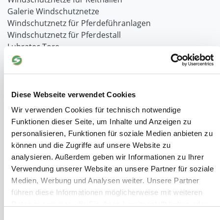
Galerie Windschutznetze
Windschutznetz für Pferdeführanlagen
Windschutznetz für Pferdestall
Lubratec Tore
Lubratec Fronten
Planenvorhang
Windschutznetz mit Ösen
Windschutznetz mit Keder
Diese Webseite verwendet Cookies
PVC Lamellen für Pferdeställe
Wir verwenden Cookies für technisch notwendige
Windschutznetz Meterware
Funktionen dieser Seite, um Inhalte und Anzeigen zu
Rollvorhang-Systeme
personalisieren, Funktionen für soziale Medien anbieten zu
Schiebevorhang
können und die Zugriffe auf unsere Website zu
Windnetzrecher
analysieren. Außerdem geben wir Informationen zu Ihrer
SIMAtex-Windschutznetze
Verwendung unserer Website an unsere Partner für soziale
Windschutznetze für Carports und Terrassen
Medien, Werbung und Analysen weiter. Unsere Partner
führen diese Informationen möglicherweise mit weiteren
Hof- und Stall
Daten zusammen, die Sie ihnen bereitgestellt haben oder
Schiebetor über Eck selber bauen
die sie im Rahmen Ihrer Nutzung der Dienste gesammelt
Einwilligungsauswahl