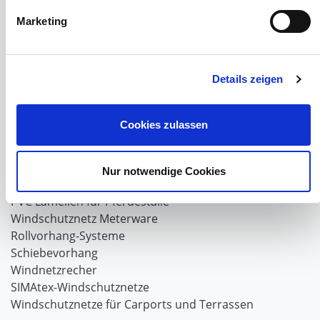
Marketing
Windschutzgewebe
Windschutznetze für Reithallen
Galerie Windschutznetze
Details zeigen
Windschutznetz für Pferdeführanlagen
Windschutznetz für Pferdestall
Lubratec Tore
Cookies zulassen
Lubratec Fronten
Planenvorhang
Windschutznetz mit Ösen
Nur notwendige Cookies
Windschutznetz mit Keder
PVC Lamellen für Pferdeställe
Windschutznetz Meterware
Rollvorhang-Systeme
Schiebevorhang
Windnetzrecher
SIMAtex-Windschutznetze
Windschutznetze für Carports und Terrassen