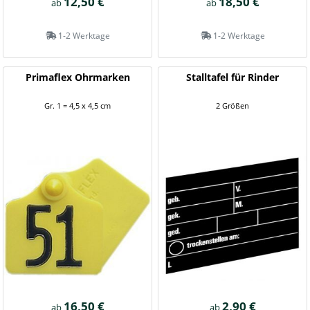
12,50 €
18,50 €
ab
ab
1-2 Werktage
1-2 Werktage
Primaflex Ohrmarken
Stalltafel für Rinder
Gr. 1 = 4,5 x 4,5 cm
2 Größen
16,50 €
2,90 €
ab
ab