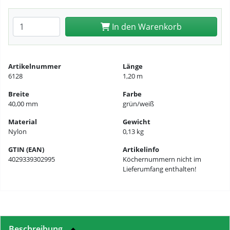
Anzahl eingeben
In den Warenkorb
Artikelnummer
Länge
6128
1,20 m
Breite
Farbe
40,00 mm
grün/weiß
Material
Gewicht
Nylon
0,13 kg
GTIN (EAN)
Artikelinfo
4029339302995
Köchernummern nicht im
Lieferumfang enthalten!
Beschreibung