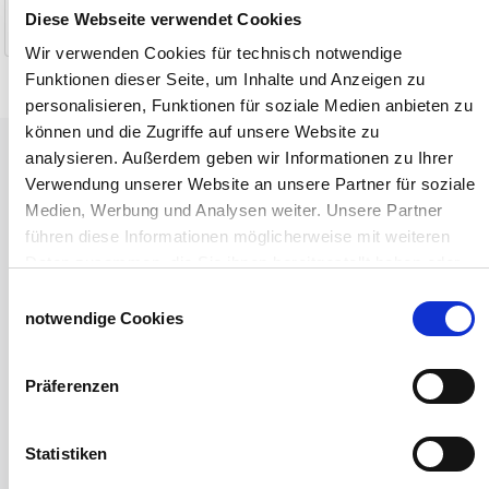
Diese Webseite verwendet Cookies
1-2 Werktage
1-2 Werktage
Wir verwenden Cookies für technisch notwendige
Funktionen dieser Seite, um Inhalte und Anzeigen zu
personalisieren, Funktionen für soziale Medien anbieten zu
können und die Zugriffe auf unsere Website zu
Tiere
analysieren. Außerdem geben wir Informationen zu Ihrer
Weideunterstand groß
Verwendung unserer Website an unsere Partner für soziale
Wasserversorgung für Weidetiere
Medien, Werbung und Analysen weiter. Unsere Partner
Euronetz
führen diese Informationen möglicherweise mit weiteren
Zubereitung Melasseschnitzel für Pferde
Daten zusammen, die Sie ihnen bereitgestellt haben oder
Hobby-Farming
die sie im Rahmen Ihrer Nutzung der Dienste gesammelt
Einwilligungsauswahl
Grundlagen der Hühnerhaltung
haben.
notwendige Cookies
Tiere Landwirtschaft
Impressum
Datenschutzerklärung
Desinfektionsmittel
Präferenzen
Geflügeltränken Ratgeber
Milchfieberprophylaxe
Stallapotheke für Hühner
Statistiken
Saatgut für die Pferdeweide