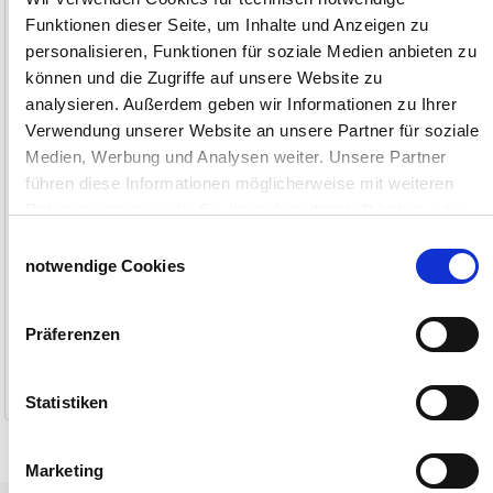
mit Sternboden
ohne Sternboden
Funktionen dieser Seite, um Inhalte und Anzeigen zu
personalisieren, Funktionen für soziale Medien anbieten zu
können und die Zugriffe auf unsere Website zu
analysieren. Außerdem geben wir Informationen zu Ihrer
Verwendung unserer Website an unsere Partner für soziale
Medien, Werbung und Analysen weiter. Unsere Partner
führen diese Informationen möglicherweise mit weiteren
Daten zusammen, die Sie ihnen bereitgestellt haben oder
die sie im Rahmen Ihrer Nutzung der Dienste gesammelt
Einwilligungsauswahl
haben.
notwendige Cookies
Impressum
Datenschutzerklärung
25,90 €
20,90 €
Präferenzen
1-2 Werktage
1-2 Werktage
Statistiken
Marketing