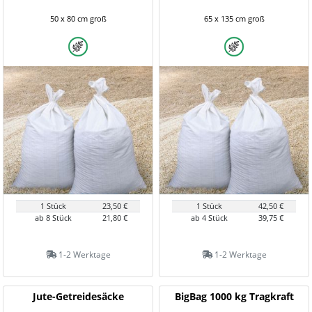
50 x 80 cm groß
65 x 135 cm groß
1 Stück
23,50 €
1 Stück
42,50 €
ab 8 Stück
21,80 €
ab 4 Stück
39,75 €
1-2 Werktage
1-2 Werktage
Jute-Getreidesäcke
BigBag 1000 kg Tragkraft