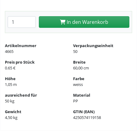
Anzahl eingeben
In den Warenkorb
Artikelnummer
Verpackungseinheit
4665
50
Preis pro Stück
Breite
0.65 €
60,00 cm
Höhe
Farbe
1,05 m
weiss
ausreichend für
Material
50 kg
PP
Gewicht
GTIN (EAN)
4,50 kg
4250574119158