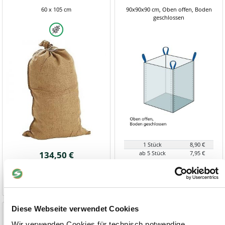
60 x 105 cm
90x90x90 cm, Oben offen, Boden
geschlossen
1 Stück
8,90 €
134,50 €
ab 5 Stück
7,95 €
6-9 Werktage
1-2 Werktage
Diese Webseite verwendet Cookies
Holz-Big Bag 100x100x160cm
Holz-Big Bag 100x100x120cm
Wir verwenden Cookies für technisch notwendige