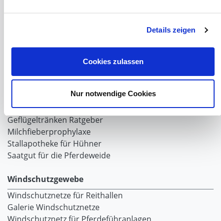
Tiere
Weideunterstand groß
Details zeigen
Wasserversorgung für Weidetiere
Euronetz
Zubereitung Melasseschnitzel für Pferde
Cookies zulassen
Hobby-Farming
Grundlagen der Hühnerhaltung
Nur notwendige Cookies
Tiere Landwirtschaft
Desinfektionsmittel
Geflügeltränken Ratgeber
Milchfieberprophylaxe
Stallapotheke für Hühner
Saatgut für die Pferdeweide
Windschutzgewebe
Windschutznetze für Reithallen
Galerie Windschutznetze
Windschutznetz für Pferdeführanlagen