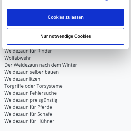
Produkte für die Landwirtschaft
Laufschienen
Cookies zulassen
PVC-Lamellen als Schiebevorhang
Verriegelungen für Schiebetore und Türen
Nur notwendige Cookies
Weidezaun
Weidezaun für Rinder
Wolfabwehr
Der Weidezaun nach dem Winter
Weidezaun selber bauen
Weidezaunlitzen
Torgriffe oder Torsysteme
Weidezaun Fehlersuche
Weidezaun preisgünstig
Weidezaun für Pferde
Weidezaun für Schafe
Weidezaun für Hühner