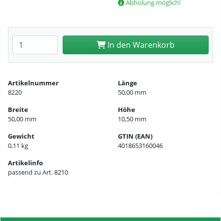
Abholung möglich!
Anzahl eingeben
In den Warenkorb
Artikelnummer
Länge
8220
50,00 mm
Breite
Höhe
50,00 mm
10,50 mm
Gewicht
GTIN (EAN)
0,11 kg
4018653160046
Artikelinfo
passend zu Art. 8210