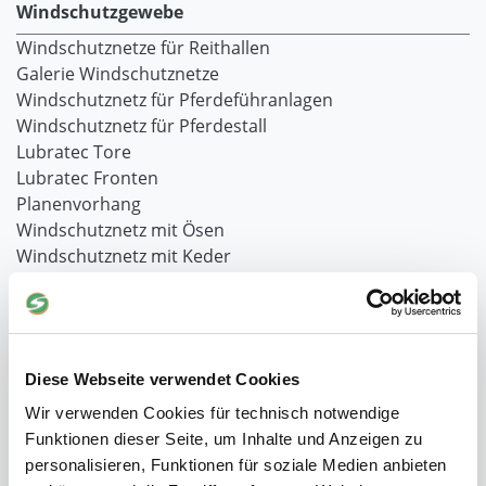
Windschutzgewebe
Windschutznetze für Reithallen
Galerie Windschutznetze
Windschutznetz für Pferdeführanlagen
Windschutznetz für Pferdestall
Lubratec Tore
Lubratec Fronten
Planenvorhang
Windschutznetz mit Ösen
Windschutznetz mit Keder
PVC Lamellen für Pferdeställe
Windschutznetz Meterware
Rollvorhang-Systeme
Schiebevorhang
Diese Webseite verwendet Cookies
Windnetzrecher
SIMAtex-Windschutznetze
Wir verwenden Cookies für technisch notwendige
Windschutznetze für Carports und Terrassen
Funktionen dieser Seite, um Inhalte und Anzeigen zu
personalisieren, Funktionen für soziale Medien anbieten