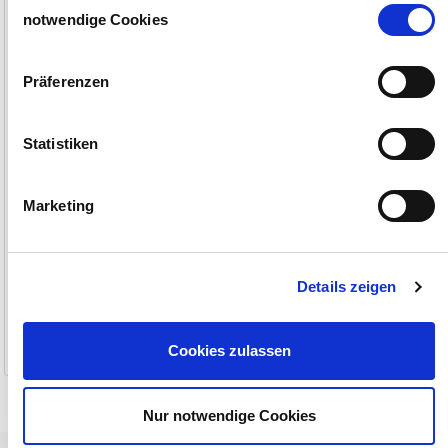
Doppelt isoliert, 1 mm²
haben.
notwendige Cookies
Impressum
Datenschutzerklärung
Präferenzen
Statistiken
Marketing
Details zeigen
1,30 €
(1,30 €/Meter)
1-2 Werktage
Cookies zulassen
Nur notwendige Cookies