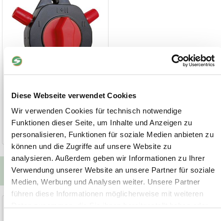
Diese Webseite verwendet Cookies
4,90 €
Wir verwenden Cookies für technisch notwendige
Funktionen dieser Seite, um Inhalte und Anzeigen zu
1-2 Werktage
personalisieren, Funktionen für soziale Medien anbieten zu
können und die Zugriffe auf unsere Website zu
analysieren. Außerdem geben wir Informationen zu Ihrer
Unsere Alternativen zum Produkt
Verwendung unserer Website an unsere Partner für soziale
Medien, Werbung und Analysen weiter. Unsere Partner
führen diese Informationen möglicherweise mit weiteren
Elektro Zaunkabel Meterware
Daten zusammen, die Sie ihnen bereitgestellt haben oder
die sie im Rahmen Ihrer Nutzung der Dienste gesammelt
Einwilligungsauswahl