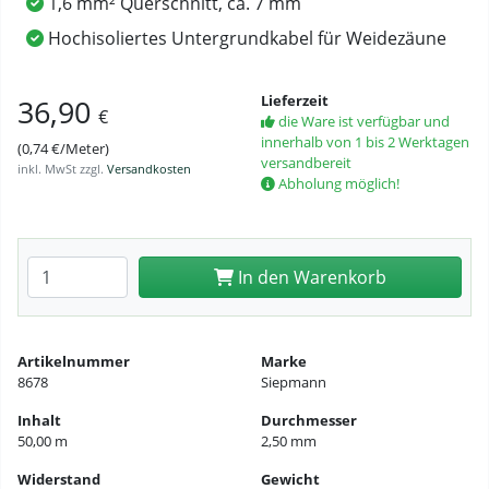
1,6 mm² Querschnitt, ca. 7 mm
Hochisoliertes Untergrundkabel für Weidezäune
Lieferzeit
36,90
€
die Ware ist verfügbar und
innerhalb von 1 bis 2 Werktagen
(0,74 €/Meter)
versandbereit
inkl. MwSt zzgl.
Versandkosten
Abholung möglich!
Anzahl eingeben
In den Warenkorb
Artikelnummer
Marke
8678
Siepmann
Inhalt
Durchmesser
50,00 m
2,50 mm
Widerstand
Gewicht