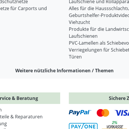
dschutznetze
Laufschiene und Rollappara
etze für Carports und
Alles für die Haussschlacht
Geburtshelfer-Produktvide
Viehzucht
Produkte für die Landwirtsc
Laufschienen
PVC-Lamellen als Schiebev
Verriegelungen für Schiebe
Türen
Weitere nützliche Informationen / Themen
rvice & Beratung
Sichere 
n
zteile & Reparaturen
ung