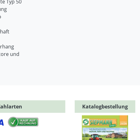
te Typ 50
ung
o
haft
orhang
tore und
Zahlarten
Katalogbestellung