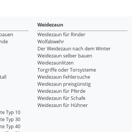
Weidezaun
 bauen
Weidezaun für Rinder
ände
Wolfabwehr
Der Weidezaun nach dem Winter
Weidezaun selber bauen
Weidezaunlitzen
Torgriffe oder Torsysteme
all
Weidezaun Fehlersuche
Weidezaun preisgünstig
Weidezaun für Pferde
Weidezaun für Schafe
Weidezaun für Hühner
te Typ 10
te Typ 30
te Typ 40