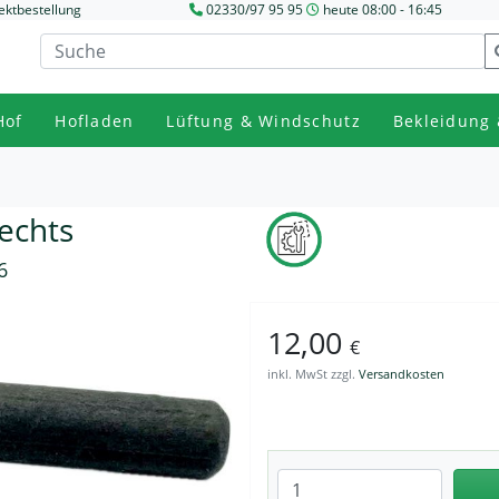
ektbestellung
02330/97 95 95
heute 08:00 - 16:45
Hof
Hofladen
Lüftung & Windschutz
Bekleidung 
rechts
6
12,00
€
inkl. MwSt zzgl.
Versandkosten
Anzahl eingeben