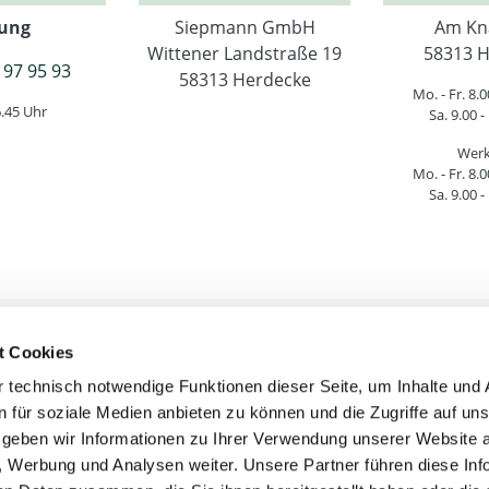
ung
Siepmann GmbH
Am Kn
Wittener Landstraße 19
58313 H
 97 95 93
58313 Herdecke
Mo. - Fr. 8.0
6.45 Uhr
Sa. 9.00 -
Werk
Mo. - Fr. 8.0
Sa. 9.00 -
t Cookies
htliche Informationen
Service & Hilfe
 technisch notwendige Funktionen dieser Seite, um Inhalte und
AGB
Versandkosten
n für soziale Medien anbieten zu können und die Zugriffe auf un
Mängelhaftung
Lieferinformatione
geben wir Informationen zu Ihrer Verwendung unserer Website 
Widerrufsrecht
Umtausch & Retour
n, Werbung und Analysen weiter. Unsere Partner führen diese In
Impressum
Zahlungsinformatio