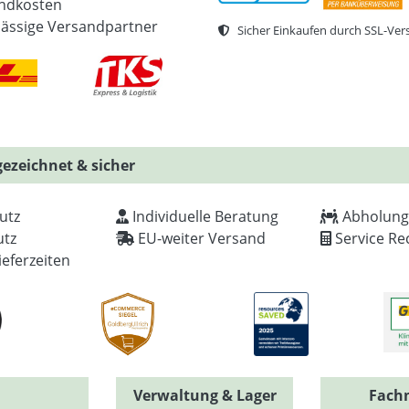
ndkosten
lässige Versandpartner
Sicher Einkaufen durch SSL-Ver
ezeichnet & sicher
utz
Individuelle Beratung
Abholung
tz
EU-weiter Versand
Service Re
ieferzeiten
Verwaltung & Lager
Fach