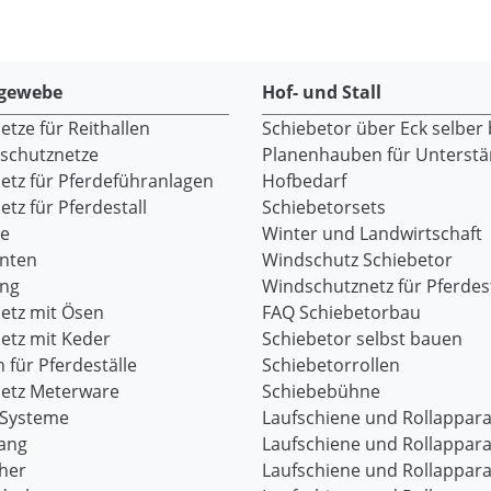
gewebe
Hof- und Stall
tze für Reithallen
Schiebetor über Eck selber
dschutznetze
Planenhauben für Unterst
etz für Pferdeführanlagen
Hofbedarf
tz für Pferdestall
Schiebetorsets
re
Winter und Landwirtschaft
onten
Windschutz Schiebetor
ang
Windschutznetz für Pferdest
etz mit Ösen
FAQ Schiebetorbau
etz mit Keder
Schiebetor selbst bauen
 für Pferdeställe
Schiebetorrollen
etz Meterware
Schiebebühne
-Systeme
Laufschiene und Rollappara
ang
Laufschiene und Rollappara
her
Laufschiene und Rollappara