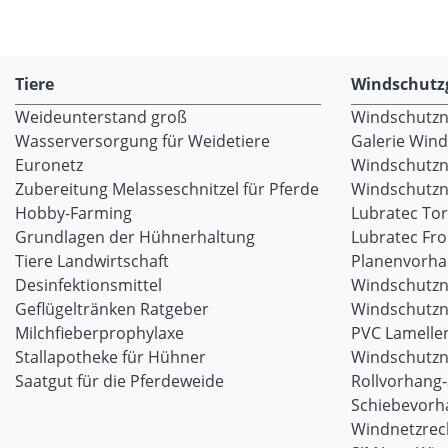
Tiere
Windschutz
Weideunterstand groß
Windschutzne
Wasserversorgung für Weidetiere
Galerie Win
Euronetz
Windschutzn
Zubereitung Melasseschnitzel für Pferde
Windschutzne
Hobby-Farming
Lubratec To
Grundlagen der Hühnerhaltung
Lubratec Fr
Tiere Landwirtschaft
Planenvorh
Desinfektionsmittel
Windschutzn
Geflügeltränken Ratgeber
Windschutzn
Milchfieberprophylaxe
PVC Lamellen
Stallapotheke für Hühner
Windschutzn
Saatgut für die Pferdeweide
Rollvorhang
Schiebevorh
Windnetzrec