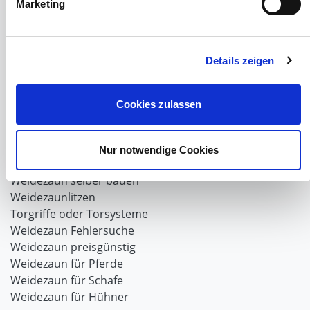
Marketing
Viehzucht
Produkte für die Landwirtschaft
Laufschienen
PVC-Lamellen als Schiebevorhang
Details zeigen
Verriegelungen für Schiebetore und Türen
Cookies zulassen
Weidezaun
Weidezaun für Rinder
Wolfabwehr
Nur notwendige Cookies
Der Weidezaun nach dem Winter
Weidezaun selber bauen
Weidezaunlitzen
Torgriffe oder Torsysteme
Weidezaun Fehlersuche
Weidezaun preisgünstig
Weidezaun für Pferde
Weidezaun für Schafe
Weidezaun für Hühner