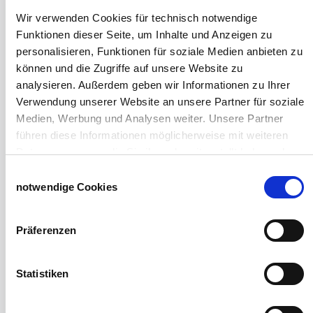
Hof- und Stall
Wir verwenden Cookies für technisch notwendige
Funktionen dieser Seite, um Inhalte und Anzeigen zu
Schiebetor über Eck selber bauen
personalisieren, Funktionen für soziale Medien anbieten zu
Planenhauben für Unterstände
können und die Zugriffe auf unsere Website zu
Hofbedarf
analysieren. Außerdem geben wir Informationen zu Ihrer
Schiebetorsets
Verwendung unserer Website an unsere Partner für soziale
Winter und Landwirtschaft
Medien, Werbung und Analysen weiter. Unsere Partner
Windschutz Schiebetor
führen diese Informationen möglicherweise mit weiteren
Windschutznetz für Pferdestall
Daten zusammen, die Sie ihnen bereitgestellt haben oder
FAQ Schiebetorbau
die sie im Rahmen Ihrer Nutzung der Dienste gesammelt
Schiebetor selbst bauen
Einwilligungsauswahl
haben.
Schiebetorrollen
notwendige Cookies
Impressum
Datenschutzerklärung
Schiebebühne
Laufschiene und Rollapparate Typ 10
Präferenzen
Laufschiene und Rollapparate Typ 30
Laufschiene und Rollapparate Typ 40
Laufschiene und Rollapparate Typ 50
Statistiken
Alles für die Haussschlachtung
Geburtshelfer-Produktvideo