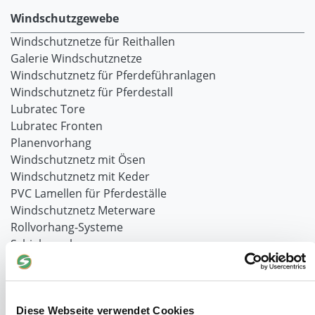
Windschutzgewebe
Windschutznetze für Reithallen
Galerie Windschutznetze
Windschutznetz für Pferdeführanlagen
Windschutznetz für Pferdestall
Lubratec Tore
Lubratec Fronten
Planenvorhang
Windschutznetz mit Ösen
Windschutznetz mit Keder
PVC Lamellen für Pferdeställe
Windschutznetz Meterware
Rollvorhang-Systeme
Schiebevorhang
Windnetzrecher
SIMAtex-Windschutznetze
Windschutznetze für Carports und Terrassen
Diese Webseite verwendet Cookies