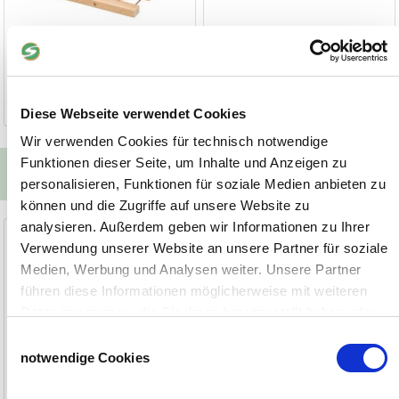
1 Stück
2,70 €
ab 5 Stück
2,50 €
5,90 €
1-2 Werktage
1-2 Werktage
Diese Webseite verwendet Cookies
Wir verwenden Cookies für technisch notwendige
Funktionen dieser Seite, um Inhalte und Anzeigen zu
Unsere Alternativen zum Produkt
personalisieren, Funktionen für soziale Medien anbieten zu
können und die Zugriffe auf unsere Website zu
analysieren. Außerdem geben wir Informationen zu Ihrer
BromaCereal 25 - 3 kg
Brumolin® Forte 3 kg Eimer
Verwendung unserer Website an unsere Partner für soziale
auslegefertiger Frischköder aus
Auslegefertiger Frischköder auf
Medien, Werbung und Analysen weiter. Unsere Partner
Haferflocken
Haferflockenbasis
führen diese Informationen möglicherweise mit weiteren
Daten zusammen, die Sie ihnen bereitgestellt haben oder
die sie im Rahmen Ihrer Nutzung der Dienste gesammelt
Einwilligungsauswahl
haben.
notwendige Cookies
Impressum
Datenschutzerklärung