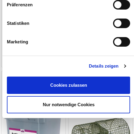
Präferenzen
Statistiken
Marketing
32,90 €
68,00 €
(10,97 €/kg)
(22,67 €/kg)
1-2 Werktage
1-2 Werktage
Details zeigen
RatStop DF Block 25 - 3 kg
Rattenfalle
Cookies zulassen
Auslegefertig portionierter Köderblock
zum Massenfang
Nur notwendige Cookies