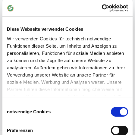
PVC-Lamellen als Schiebevorhang
Verriegelungen für Schiebetore und Türen
Weidezaun
Diese Webseite verwendet Cookies
Weidezaun für Rinder
Wir verwenden Cookies für technisch notwendige
Wolfabwehr
Funktionen dieser Seite, um Inhalte und Anzeigen zu
Der Weidezaun nach dem Winter
personalisieren, Funktionen für soziale Medien anbieten
Weidezaun selber bauen
zu können und die Zugriffe auf unsere Website zu
Weidezaunlitzen
analysieren. Außerdem geben wir Informationen zu Ihrer
Torgriffe oder Torsysteme
Verwendung unserer Website an unsere Partner für
Weidezaun Fehlersuche
soziale Medien, Werbung und Analysen weiter. Unsere
Weidezaun preisgünstig
Partner führen diese Informationen möglicherweise mit
Weidezaun für Pferde
weiteren Daten zusammen, die Sie ihnen bereitgestellt
Weidezaun für Schafe
haben oder die sie im Rahmen Ihrer Nutzung der Dienste
Einwilligungsauswahl
Weidezaun für Hühner
gesammelt haben.
notwendige Cookies
Impressum
Datenschutzerklärung
Weitere nützliche Informationen / Themen
Präferenzen