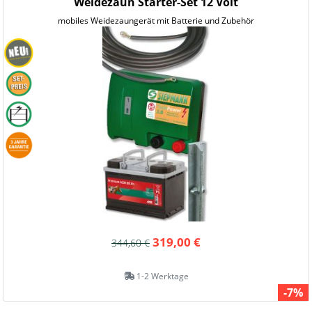
Weidezaun Starter-Set 12 Volt
mobiles Weidezaungerät mit Batterie und Zubehör
319,00 €
344,60 €
1-2 Werktage
-7%