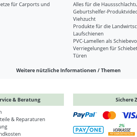
etze für Carports und
Alles für die Haussschlacht
Geburtshelfer-Produktvide
Viehzucht
Produkte für die Landwirtsc
Laufschienen
PVC-Lamellen als Schiebev
Verriegelungen für Schiebe
Türen
Weitere nützliche Informationen / Themen
rvice & Beratung
Sichere 
n
zteile & Reparaturen
ung
ndkosten