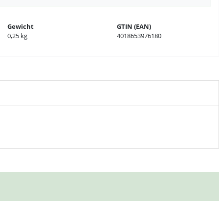
Gewicht
GTIN (EAN)
0,25 kg
4018653976180