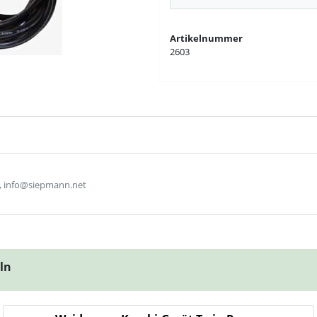
Artikelnummer
2603
, info@siepmann.net
eln