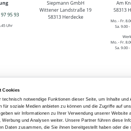
ung
Siepmann GmbH
Am Kn
Wittener Landstraße 19
58313 H
 97 95 93
58313 Herdecke
Mo. - Fr. 8.0
6.45 Uhr
Sa. 9.00 -
Werk
Mo. - Fr. 8.0
Sa. 9.00 -
t Cookies
htliche Informationen
Service & Hilfe
 technisch notwendige Funktionen dieser Seite, um Inhalte und
AGB
Versandkosten
n für soziale Medien anbieten zu können und die Zugriffe auf un
Mängelhaftung
Lieferinformatione
geben wir Informationen zu Ihrer Verwendung unserer Website 
Widerrufsrecht
Umtausch & Retour
n, Werbung und Analysen weiter. Unsere Partner führen diese In
Impressum
Zahlungsinformatio
en Daten zusammen, die Sie ihnen bereitgestellt haben oder die 