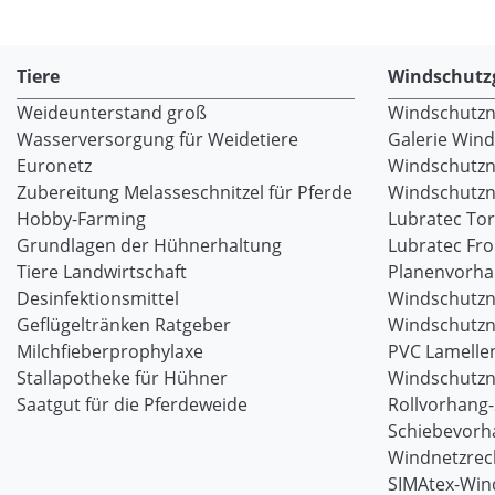
Tiere
Windschutz
Weideunterstand groß
Windschutzne
Wasserversorgung für Weidetiere
Galerie Win
Euronetz
Windschutzn
Zubereitung Melasseschnitzel für Pferde
Windschutzne
Hobby-Farming
Lubratec To
Grundlagen der Hühnerhaltung
Lubratec Fr
Tiere Landwirtschaft
Planenvorh
Desinfektionsmittel
Windschutzn
Geflügeltränken Ratgeber
Windschutzn
Milchfieberprophylaxe
PVC Lamellen
Stallapotheke für Hühner
Windschutzn
Saatgut für die Pferdeweide
Rollvorhang
Schiebevorh
Windnetzrec
SIMAtex-Win