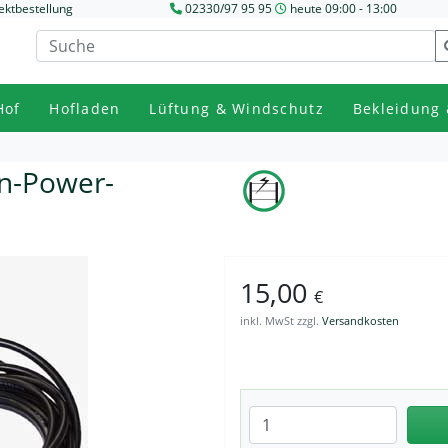
ektbestellung
02330/97 95 95
heute 09:00 - 13:00
Hof
Hofladen
Lüftung & Windschutz
Bekleidung 
in-Power-
15,00
€
inkl. MwSt zzgl.
Versandkosten
Anzahl eingeben