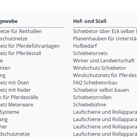
gewebe
Hof- und Stall
tze für Reithallen
Schiebetor über Eck selber
dschutznetze
Planenhauben für Unterst
etz für Pferdeführanlagen
Hofbedarf
tz für Pferdestall
Schiebetorsets
re
Winter und Landwirtschaft
onten
Windschutz Schiebetor
ang
Windschutznetz für Pferdest
etz mit Ösen
FAQ Schiebetorbau
etz mit Keder
Schiebetor selbst bauen
 für Pferdeställe
Schiebetorrollen
etz Meterware
Schiebebühne
-Systeme
Laufschiene und Rollappara
ang
Laufschiene und Rollappara
her
Laufschiene und Rollappara
dschutznetze
Laufschiene und Rollappara