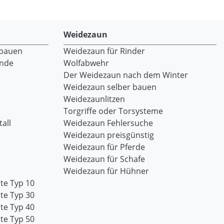
Weidezaun
 bauen
Weidezaun für Rinder
ände
Wolfabwehr
Der Weidezaun nach dem Winter
Weidezaun selber bauen
Weidezaunlitzen
Torgriffe oder Torsysteme
all
Weidezaun Fehlersuche
Weidezaun preisgünstig
Weidezaun für Pferde
Weidezaun für Schafe
Weidezaun für Hühner
te Typ 10
te Typ 30
te Typ 40
te Typ 50