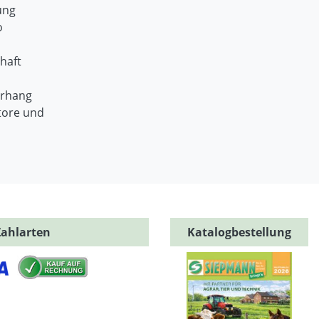
ung
o
haft
orhang
tore und
Zahlarten
Katalogbestellung